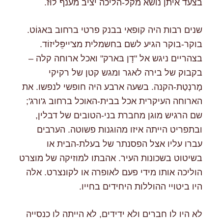
בצעד איתן נושא מקל-הליכה יציב מענף לוּז.
שנים רבות היה קופאי בבנק פרטי ברחוב בּאגוֹט.
בוקר-בוקר הגיע לשם בחשמלית מצ'ייפֵּליזוֹד.
בצהריים ניגש אל "דָן בּארק" ואכל ארוחה קלה –
בקבוק של בירה לאגר ומגש קטן של רקיקי
מָרנְטַת-הקנה. בשעה ארבע היה חופשי לנפשו. את
הארוחה העיקרית אכל בבית-האוכל ברחוב ג'ורג';
שם הרגיש מוגן מחברת בני-הטובים של דבלין,
ובתפריט הייתה איזו מהוגנות פשוטה. הערבים
עברו עליו אצל הפסנתר של בעלת-הבית או
בשיטוט בשכונות העיר. אהבתו למוזיקה של מוצרט
הוליכה אותו מידי פעם לאופרה או לקונצרט. אלה
היו ביטויי ההוללות היחידים בחייו.
לא היו לו חברים ולא ידידים, לא הייתה לו כנסייה