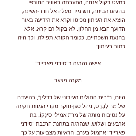
כמעט בקול אנחה, התעבתה באוויר החורפי.
בהגיעו הביתה, חש מיד מעלה אל חדר-השינה,
הוציא את העיתון מכיסו וקרא את הידיעה באור
הדועך הבא מן החלון. לא בקול רם קרא, אלא
בהנעת השפתיים, ככומר הקורא תפילה. וכך היה
כתוב בעיתון:
אישה נהרגה ב"סידני פּארייד"
מקרה מצער
היום, ב"בית-החולים העירוני של דבלין", בהיעדרו
של מר לֶבֶרֶט, ניהל סגן-חוקר מקרי המוות חקירה
על נסיבות מותה של מרת אמילי סינֶקוֹ, בת
ארבעים ושלוש, שנהרגה בתחנת הרכבת "סידני
פּארייד" אתמול בערב. הראיות מצביעות על כך