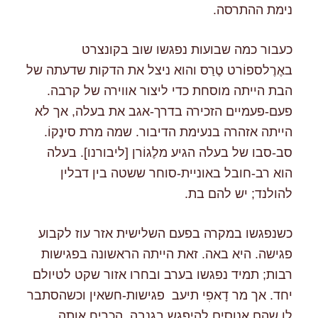
נימת ההתרסה.
כעבור כמה שבועות נפגשו שוב בקונצרט
באֶרֶלספוֹרט טֶרַס והוא ניצל את הדקות שדעתה של
הבת הייתה מוסחת כדי ליצור אווירה של קרבה.
פעם-פעמיים הזכירה בדרך-אגב את בעלה, אך לא
הייתה אזהרה בנעימת הדיבור. שמה מרת סינֶקוֹ.
סב-סבו של בעלה הגיע מלֶגוֹרן [ליבורנו]. בעלה
הוא רב-חובל באוניית-סוחר ששטה בין דבלין
להולנד; יש להם בת.
כשנפגשו במקרה בפעם השלישית אזר עוז לקבוע
פגישה. היא באה. זאת הייתה הראשונה בפגישות
רבות; תמיד נפגשו בערב ובחרו אזור שקט לטיולם
יחד. אך מר דָאפִי תיעב פגישות-חשאין וכשהסתבר
לו שהם אנוסים להיפגש בגנבה, הכריח אותה