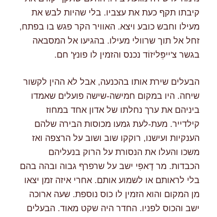
קיבתו תקף כעת את עצביו. בלי שהיות לבש את
מעילו וחבש כובע ויצא. האוויר הקר פגש בו בפתח,
זחל אל תוך שרוולי מעילו. בהגיעו אל המסבאה
בגשר צ'ייפֵּליזוֹד נכנס והזמין לו פונץ' חם.
הבעלים שירת אותו בהכנעה, אבל לא ההין לקשור
שיחה. היו במקום חמישה-שישה פועלים שאמדו
ביניהם את ערך נחלתו של אדון אחד במחוז
קילדייר. מעת-לעת גמעו מכוסות הבירה שלהם
הענקיות ועישנו, רוקקו שוב ושוב על הרצפה ואז
משכו והעלו את הנסורת על הרוק בנעליהם
הכבדות. מר דָאפִי ישב על שרפרף גבוה ובהה בהם
בלי לראותם או לשמוע אותם. אחרי איזה זמן יצאו
מן המקום והוא הזמין לו כוס נוספת. שעה ארוכה
ישב והכוס לפניו. החדר היה שקט מאוד. הבעלים