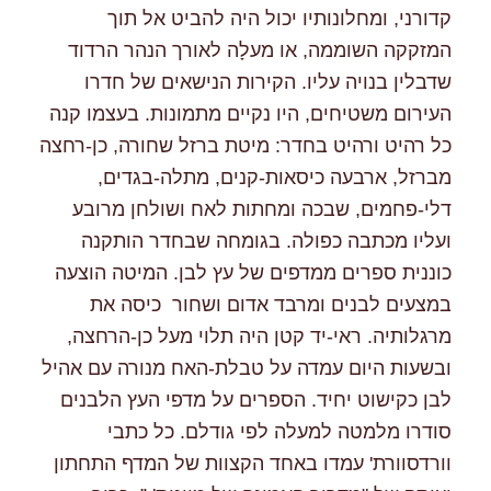
קדורני, ומחלונותיו יכול היה להביט אל תוך
המזקקה השוממה, או מעלָה לאורך הנהר הרדוד
שדבלין בנויה עליו. הקירות הנישאים של חדרו
העירום משטיחים, היו נקיים מתמונות. בעצמו קנה
כל רהיט ורהיט בחדר: מיטת ברזל שחורה, כן-רחצה
מברזל, ארבעה כיסאות-קנים, מתלה-בגדים,
דלי-פחמים, שבכה ומחתות לאח ושולחן מרובע
ועליו מכתבה כפולה. בגומחה שבחדר הותקנה
כוננית ספרים ממדפים של עץ לבן. המיטה הוצעה
במצעים לבנים ומרבד אדום ושחור כיסה את
מרגלותיה. ראי-יד קטן היה תלוי מעל כן-הרחצה,
ובשעות היום עמדה על טבלת-האח מנורה עם אהיל
לבן כקישוט יחיד. הספרים על מדפי העץ הלבנים
סודרו מלמטה למעלה לפי גודלם. כל כתבי
וורדסוורת' עמדו באחד הקצוות של המדף התחתון