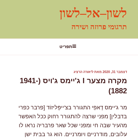
ילוג
לשון–אל–לשון
תוכן
תרגומי פרוזה ושירה
תפריט
פורסם
דצמבר 31, 2020
מאת
ליאורה הרציג
ב
מקרה מצער I ג'יימס ג'ויס (1941-
1882)
מר ג'יימס דָאפִי התגורר בצ'ייפֵּליזוֹד [פרבר כפרי
בדבלין] מפני שרצה להתגורר רחוק ככל האפשר
מהעיר שבה חי ומפני שכל שאר פרבריה נראו לו
עלובים, מודרניים ויומרניים. הוא גר בבית ישן