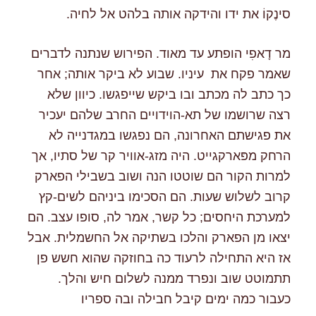
סינֶקוֹ את ידו והידקה אותה בלהט אל לחיה.
מר דָאפִי הופתע עד מאוד. הפירוש שנתנה לדברים
שאמר פקח את עיניו. שבוע לא ביקר אותה; אחר
כך כתב לה מכתב ובו ביקש שייפגשו. כיוון שלא
רצה שרושמו של תא-הוידויים החרב שלהם יעכיר
את פגישתם האחרונה, הם נפגשו במגדנייה לא
הרחק מפּארקגייט. היה מזג-אוויר קר של סתיו, אך
למרות הקור הם שוטטו הנה ושוב בשבילי הפארק
קרוב לשלוש שעות. הם הסכימו ביניהם לשים-קץ
למערכת היחסים; כל קשר, אמר לה, סופו עצב. הם
יצאו מן הפארק והלכו בשתיקה אל החשמלית. אבל
אז היא התחילה לרעוד כה בחוזקה שהוא חשש פן
תתמוטט שוב ונפרד ממנה לשלום חיש והלך.
כעבור כמה ימים קיבל חבילה ובה ספריו