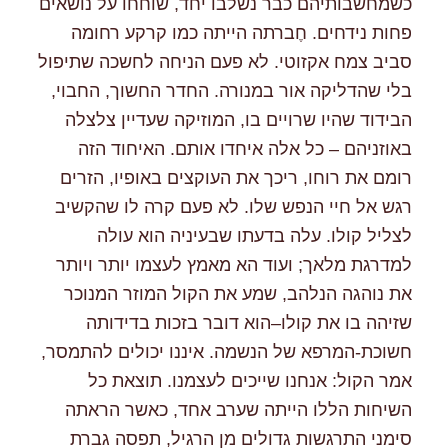
כשמחשבותיהם כבר נשלבו יחד, שוחחו על נושאים
פחות נידחים. חֶברתה הייתה כמו קרקע רחומה
סביב צמח אקזוטי. לא פעם הניחה לחשכה שתיפול
בלי שהדליקה אור במנורה. החדר החשוך, החבוי,
הבידוד שהיו שרויים בו, המוזיקה שעדיין צלצלה
באוזניהם – כל אלה איחדו אותם. האיחוד הזה
רומם את רוחו, ריכך את העוקצים באופיו, הזרים
רגש אל חיי הנפש שלו. לא פעם קרה לו שהקשיב
לצליל קולו. עלה בדעתו שבעיניה הוא עולה
למדרגת מלאך; ועוד הא מאמץ לעצמו יותר ויותר
את נוהגה הנלהב, שמע את הקול המוזר המנוכר
שזיהה בו את קולו–הוא דובר בזכות בדידותה
חשוכת-המרפא של הנשמה. איננו יכולים להתמסר,
אמר הקול: אנחנו שייכים לעצמנו. תוצאת כל
השיחות הללו הייתה שערב אחד, כאשר הראתה
סימני התרגשות גדולים מן הרגיל, תפסה גברת