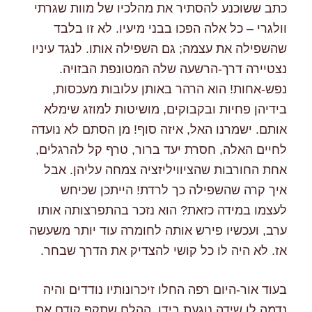
כתב ששוכנע להסתיר את מהלכיו של מוות שגרתי
וולגרי – כל אלה הפכו בבני מיעיו. לא זו בלבד
שהשפילה את עצמה; גם השפילה אותו. לנגד עיניו
נצטיירה דרך-הרשעה שלה המטונפת הבזויה.
נפש-אחות! הוא הרהר באותן עלובות מעכסות,
בידיהן פחיות ובקבוקים, מושיטות למוזג שימלא
אותם. ישמרנו האל, איזה סוף! מן הסתם לא נועדה
לחיים האלה, חסרת יעד ברור, טרף קל להרגלים,
אחת החורבות שהציוויליזציה צמחה עליהן. אבל
איך קרה שהשפילה כך לרדת! הייתכן שכיחש
לעצמו במידה כזאת? הוא נזכר בהתפרצותה אותו
ערב, ועכשיו פירש אותה לחומרה עוד יותר משעשה
אז. לא היה לו כל קושי להצדיק את הדרך שבחר.
בעוד אור-היום רפה החלו זיכרונותיו נודדים והיה
נדמה לו שידה נוגעת בידו. ההלם שתקף קודם את