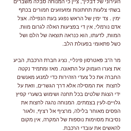
העירוני של דבלין", ציין כי המנוחה סבלה משברים
בשתי צלעות תחתונות ומזעזועים חמורים בכתף
ימין . צד ימין של הראש נפגע בעת הנפילה. אצל
אדם נורמלי, אין די בפציעות האלה לגרום מוות.
המוות, לדעתו, הוא כנראה תוצאה של הלם ושל
כשל פתאומי בפעולת הלב.
מר ה"ב פּאטרסון פינליי, נציג חברת הרכבת, הביע
את צערו העמוק על התאונה. מאז ומתמיד נקטה
החברה את כל צעדי הזהירות כדי למנוע מאנשים
לחצות את המסילה אלא דרך הגשרים, וזאת על
ידי הצגת שלטים בכל תחנה ושימוש בשערי קפיץ
גלויים-לעין בצמתים. המנוחה נהגה לחצות את
הפסים מאוחר בלילה, מרציף אל רציף, ולאור
נסיבות מסוימות נוספות של המקרה, אין מקום
להאשים את עובדי הרכבת.