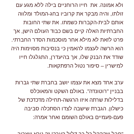
ולא אמונה. את חייו הרוחניים בילה ללא מגע עם
זולתו, והיה מבקר את קרוביו בחג-המולד ומלווה
אותם לבית-הקברות כשמתו. את שתי החובות
החברתיות האלה קיים בשם כבוד העולם הישן, אך
פרט לזאת לא מילא אחר מוסכמות הסדר החברתי.
הוא הרשה לעצמו להאמין כי בנסיבות מסוימות היה
שודד את הבנק שלו, אך בהיעדרן, התגלגלו חייו
למישרין – סיפור נטול הרפתקאות.
ערב אחד מצא את עצמו יושב בחברת שתי גברות
בבניין "רוטונדה". באולם השקט והמאוכלס
בדלילות שרתה איזו הרגשה-תחילה מדכדכת של
כישלון. הגברת שישבה לצדו הסתכלה סביבה
פעם-פעמיים באולם השומם ואחר אמרה:
"חבל שהקהל כל-כך דליל הערב! זה נורא שצריך