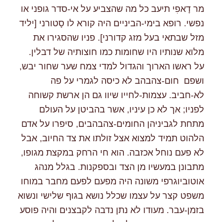
מר דָאפִי תיעב כל מה שהצביע על אי-סדר גופני או
נפשי. רופא בימי-הביניים היה קורא לו סָטורני [יליד
מזל שבתאי בעל מזג קדורני]. פניו שהסגירו את
מלוא שנותיו היו שחומות כמו חוצותיה של דבלין.
על ראשו הארוך והגדול למדי צמח שער שחור יבש,
ושפם חום-צהבהב לא כיסה לגמרי על פה
לא-חביב. עצמות-לחייו שיוו גם הן ארשת קשוחה
לפניו; אך לא כן עיניו, אשר בהביטן על העולם
מתחת לגביניהן החומים-צהבהבים, סיפרו על אדם
הלהוט תמיד למצוא אצל זולתו את צד החיוב, אבל
לא פעם נוחל אכזבה. הוא חי הרחק במקצת מגופו,
מתבונן במעשיו מן הצד ובספקנות. בגלל מנהג
אוטוביוגרפי משונה היה מפעם לפעם מחבר במוחו
משפט קצר על עצמו שכלל נושא בגוף שלישי ונשוא
בזמן-עבר. מעודו לא נתן נדבה לקבצנים והיה פוסע