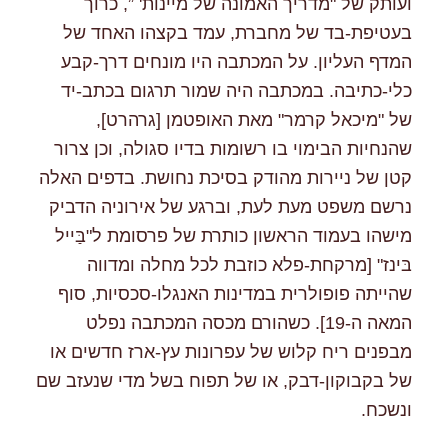
ועותק של "מדריך האמונה של מיינות' ”, כרוך
בעטיפת-בד של מחברת, עמד בקצהו האחד של
המדף העליון. על המכתבה היו מונחים דרך-קבע
כלי-כתיבה. במכתבה היה שמור תרגום בכתב-יד
של "מיכאל קרמר" מאת האופטמן [גרהרט],
שהנחיות הבימוי בו רשומות בדיו סגולה, וכן צרור
קטן של ניירות מהודק בסיכת נחושת. בדפים האלה
נרשם משפט מעת לעת, וברגע של אירוניה הדביק
מישהו בעמוד הראשון כותרת של פרסומת ל"בַּייל
בּינז" [מרקחת-פלא כוזבת לכל מחלה ומדווה
שהייתה פופולרית במדינות האנגלו-סכסיות, סוף
המאה ה-19]. כשהורם מכסה המכתבה נפלט
מבפנים ריח קלוש של עפרונות עץ-ארז חדשים או
של בקבוקון-דבק, או של תפוח בשל מדי שנעזב שם
ונשכח.