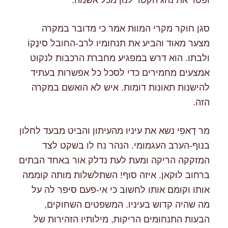
ופטר את נהג הקטר לנון מכל אשמה.
סגן חוקר מקרי המוות אמר כי מדובר במקרה
מצער מאוד והביע את תנחומיו לרב-החובל סינֶקוֹ
ולבתו. הוא דרש במפגיע מחברת הרכבות לנקוט
אמצעים מחמירים כדי לסכל כל אפשרות בעתיד
להישנות תאונות דומות. איש לא הואשם במקרה
הזה.
מר דָאפִי נשא את עיניו מהעיתון והביט מבעד לחלון
בנוף-הערב העגמומי. הנהר נח לו בשקט לצד
המזקקה הריקה ומעת לעת נדלק אור באחד הבתים
ברחוב לוּקאן. איזה סוף! השתלשלות מותה קוממה
אותו וקומם אותו לחשוב כי אי-פעם סיפר לה על
מה שהיה קדוש בעיניו. המשפטים השחוקים,
הבעות התנחומים הריקות, מילותיו הזהירות של