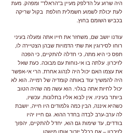
היה שרוע על הדלפק מעיין ב"הראלד" ומפהק. מעת
לעת יכולת לשמוע חשמלית חולפת בקול שריקה
בכביש השומם בחוץ.
עודנו יושב שם, משחזר את חייו אתה ומעלה בעיני
רוחו לסירוגין את שתי הדמויות שבהן הצטיירה לו,
תפס כי היא מתה, כי חדלה להתקיים, כי הפכה
לזיכרון. עלתה בו אי-נוחות עם מבוכה. כעת שאל
את עצמו האם יכול היה לנהוג אחרת. הרי אי-אפשר
היה להמשיך עוד באותה קומדיה של רמייה. הוא לא
יכול לחיות אתה בגלוי. הוא עשה מה שהיה הטוב
ביותר בעיניו. אין לבוא אליו בתלונות. עכשיו,
כשהיא איננה, הבין כמה גלמודים היו חייה, יושבת
לה ערב-ערב לבדה בחדר ההוא. גם חייו יהיו
בודדים, עד שימות גם הוא, יחדל להתקיים, יהפוך
לזיכרון – אם בכלל יזכור אותו מישהו.