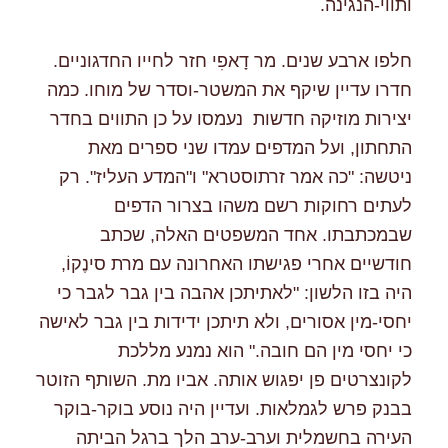
ותווי-הנגינה.
חלפו ארבע שנים. מר דָאפִי חזר לחייו החדגוניים.
חדרו עדיין שיקף את המשטר-וסדר של מוחו. כמה
יצירות מוזיקה חדשות נעמסו על כן התווים בחדר
התחתון, ועל המדפים עמדו שני ספרים מאת
ניטשה: "כה אמר זרתוסטרא" ו"המדע העליז". רק
לעתים רחוקות רשם משהו בצרור הדפים
שבמכתבתו. אחד המשפטים האלה, שכתב
חודשיים אחרי פגישתו האחרונה עם מרת סינֶקוֹ,
היה בזו הלשון: "לאתיתכן אהבה בין גבר לגבר כי
יחסי-מין אסורים, ולא תיתכן ידידות בין גבר לאישה
כי יחסי מין הם חובה." הוא נמנע מללכת
לקונצרטים פן יפגוש אותה. אביו מת. השותף הזוטר
בבנק פרש לגמלאות. ועדיין היה נוסע בוקר-בוקר
העירה בחשמלית וערב-ערב הלך ברגל הביתה