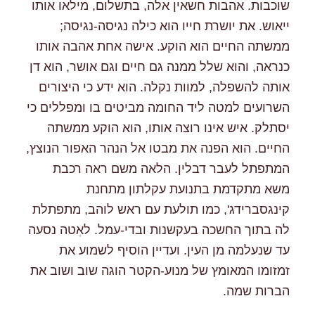
שוכבות. אהבות חשאין אלה, בתשלום, מילאו אותו
ייאוש. את יושרת חייו הוא כילה נגיסה-נגיסה;
ממשתה החיים הוא הוקע. אישה אחת אהבה אותו
כנראה, והוא שלל ממנה גם חיים וגם אושר, הוא דן
אותה להשפלה, למוות נקלה. הוא ידע כי היצורים
השרועים למטה ליד החומה מביטים בו ומפללים כי
יסתלק. איש אינו רוצה אותו, הוא הוקע ממשתה
החיים. הוא הפנה את מבטו אל הנהר האפור הנוצץ,
המתפתל לעבר דבלין. הלאה משם ראה רכבת
משא מתקדמת בתנועת עקלתון מתחנת
קינגסברידג', כמו תולעת עם ראש לוהב, מתפתלת
לה בתוך החשכה בעקשנות ובדי-עמל. לאִטה נסעה
עד שנעלמה מן העין. ועדיין הוסיף לשמוע את
זמזומו המאומץ של מנוע-הקטר הוגה שוב ושוב את
הברות שמה.