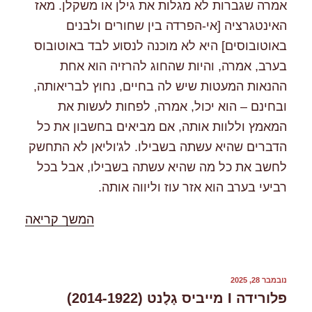
אמרה שגברות לא מגלות את גילן או משקלן. מאז
האינטגרציה [אי-הפרדה בין שחורים ולבנים
באוטובוסים] היא לא מוכנה לנסוע לבד באוטובוס
בערב, אמרה, והיות שהחוג להרזיה הוא אחת
ההנאות המעטות שיש לה בחיים, נחוץ לבריאותה,
ובחינם – הוא יכול, אמרה, לפחות לעשות את
המאמץ וללוות אותה, אם מביאים בחשבון את כל
הדברים שהיא עשתה בשבילו. לג'וליאן לא התחשק
לחשב את כל מה שהיא עשתה בשבילו, אבל בכל
רביעי בערב הוא אזר עוז וליווה אותה.
"%s"
המשך קריאה
פורסם
נובמבר 28, 2025
ב
פלורידה I מייביס גָלָנט (2014-1922)