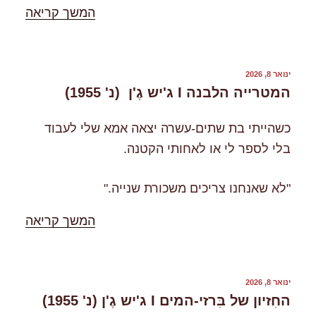
"%s"
המשך קריאה
פורסם
ינואר 8, 2026
ב
המטרייה הלבנה I ג'יש גֶ'ן (נ' 1955)
כשהייתי בת שתים-עשרה יצאה אמא שלי לעבוד
בלי לספר לי או לאחותי הקטנה.
"לא שאנחנו צריכים משכורת שנייה."
"%s"
המשך קריאה
פורסם
ינואר 8, 2026
ב
החִזיון של בִּרזי-המים I ג'יש גֶ'ן (נ' 1955)