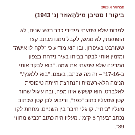
פורסם
פברואר 6, 2026
ב
ביקור I סטיבן מילהָאוּזר (נ' 1943)
למרות שלא שמעתי מידידי כבר תשע שנים, לא
הופתעתי, לא ממש, לקבל ממנו מכתב קצר
ששורבט בעיפרון, ובו הוא מודיע כי "לקח לו אישה"
ומזמין אותי לבקר בביתו בעיר נידחת בצפון
המדינה שלא שמעתי את שמה. "בוא לבקר אותי
ב-17-16" – זה מה שכתב, בעצם. "בוא ללאנץ'."
הנימה הלא-רשמית והנחרצת הייתה טיפוסית
לאלברט. הוא קשקש איזו מפה, ובה עיגול שחור
קטן שמעליו כתוב "כפר", וריבוע לבן קטן שכתוב
מעליו "ביתי". קו גלי חיבר בין השניים. מתחת לקו
נכתב "בערך 5 ק"מ". מעליו היה כתוב "כביש מחוזי
39".