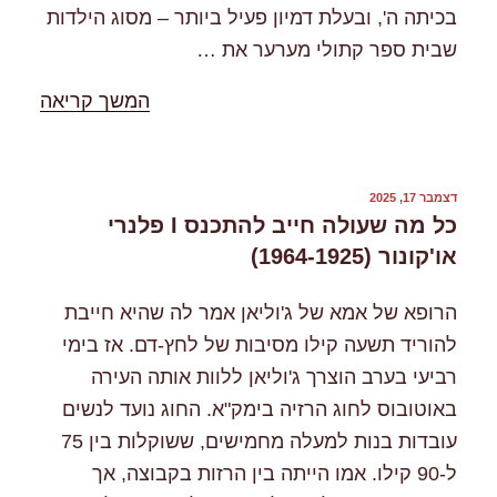
בכיתה ה', ובעלת דמיון פעיל ביותר – מסוג הילדות
שבית ספר קתולי מערער את …
"%s"
המשך קריאה
פורסם
דצמבר 17, 2025
ב
כל מה שעולה חייב להתכנס I פלנרי
או'קונור (1964-1925)
הרופא של אמא של ג'וליאן אמר לה שהיא חייבת
להוריד תשעה קילו מסיבות של לחץ-דם. אז בימי
רביעי בערב הוצרך ג'וליאן ללוות אותה העירה
באוטובוס לחוג הרזיה בימק"א. החוג נועד לנשים
עובדות בנות למעלה מחמישים, ששוקלות בין 75
ל-90 קילו. אמו הייתה בין הרזות בקבוצה, אך