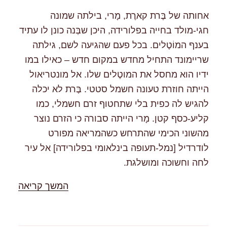
אחותה של בֶּרת קארֶת, מָרי, בילתה שמונה
חגי-מולד בחייה בפלורידה, היכן שבְּנה כונן לו עתיד
בענף המוֹטֶלים. בכל פעם שהגיעה לשם, גילתה
שריימונד התחיל מחדש במקום חדש – כאילו במו
ידיו הוא מחסל את המוטֶלים שלו. אל מונטריאול
הייתה חוזרת טעונה חשמל סטטי. בֶּרת לא יכלה
להגיש לה כפית בלי שתחטוף זרם חשמלי, כמו
קליע-כסף קטן. מָרי הייתה סבורה כי הזרם נוצר
מהשוני הכימי שהתרחש כשהמריאה מפורט
לודרדיל [נמל-תעופה בינלאומי בפלורידה] אל עיר
לחה וחשוכה ומושלגת.
"%s"
המשך קריאה