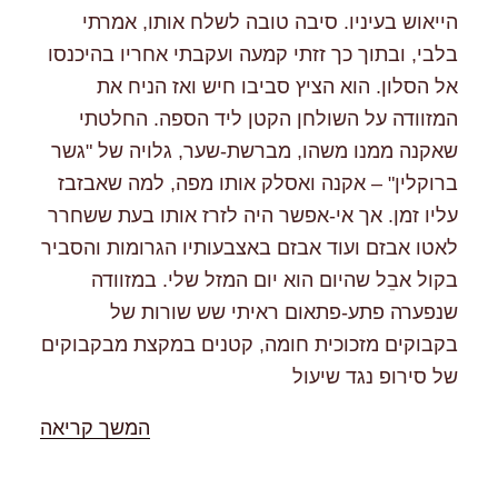
הייאוש בעיניו. סיבה טובה לשלח אותו, אמרתי
בלבי, ובתוך כך זזתי קמעה ועקבתי אחריו בהיכנסו
אל הסלון. הוא הציץ סביבו חיש ואז הניח את
המזוודה על השולחן הקטן ליד הספה. החלטתי
שאקנה ממנו משהו, מברשת-שער, גלויה של "גשר
ברוקלין" – אקנה ואסלק אותו מפה, למה שאבזבז
עליו זמן. אך אי-אפשר היה לזרז אותו בעת ששחרר
לאטו אבזם ועוד אבזם באצבעותיו הגרומות והסביר
בקול אבֵל שהיום הוא יום המזל שלי. במזוודה
שנפערה פתע-פתאום ראיתי שש שורות של
בקבוקים מזכוכית חומה, קטנים במקצת מבקבוקים
של סירופ נגד שיעול
"%s"
המשך קריאה