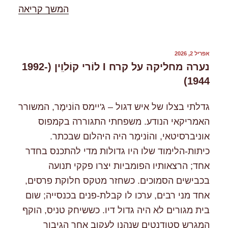
"%s"
המשך קריאה
פורסם
אפריל 2, 2026
ב
נערה מחליקה על קרח I לוֹרי קוֹלוִִין (1992-
1944)
גדלתי בצלו של איש דגול – ג'יימס הוֹנימֶר, המשורר
האמריקאי הנודע. משפחתי התגוררה בקמפוס
אוניברסיטאי, והוֹנימֶר היה היהלום שבכתר.
כיתות-הלימוד שלו היו גדולות מדי להתכנס בחדר
אחד; הרצאותיו הפומביות יצרו פקקי תנועה
בכבישים הסמוכים. כשחזר מטקס חלוקת פרסים,
אחד מני רבים, ערכו לו קבלת-פנים בכנסייה; שום
בית מגורים לא היה גדול דיו. כששיחק טניס, הוקף
המגרש סטודנטים שנהנו לעקוב אחר הגיבור