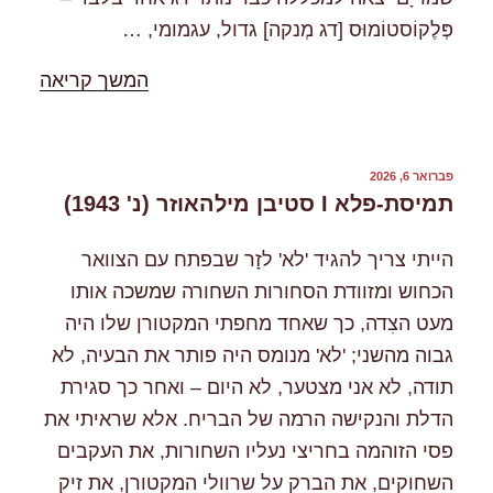
פְּלֶקוֹסטוֹמוּס [דג מְנקה] גדול, עגמומי, …
"%s"
המשך קריאה
פורסם
פברואר 6, 2026
ב
תמיסת-פלא I סטיבן מילהאוזר (נ' 1943)
הייתי צריך להגיד 'לא' לזָר שבפתח עם הצוואר
הכחוש ומזוודת הסחורות השחורה שמשכה אותו
מעט הצִדה, כך שאחד מחפתי המקטורן שלו היה
גבוה מהשני; 'לא' מנומס היה פותר את הבעיה, לא
תודה, לא אני מצטער, לא היום – ואחר כך סגירת
הדלת והנקישה הרמה של הבריח. אלא שראיתי את
פסי הזוהמה בחריצי נעליו השחורות, את העקבים
השחוקים, את הברק על שרוולי המקטורן, את זיק