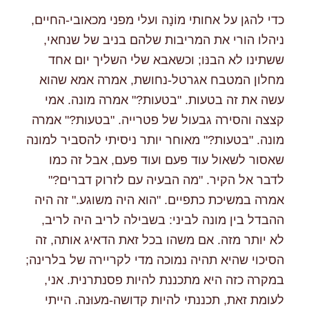
כדי להגן על אחותי מוֹנָה ועלי מפני מכאובי-החיים,
ניהלו הורי את המריבות שלהם בניב של שנחאי,
ששתינו לא הבנּו; וכשאבא שלי השליך יום אחד
מחלון המטבח אגרטל-נחושת, אמרה אמא שהוא
עשה את זה בטעות. "בטעות?" אמרה מונה. אמי
קצצה והסירה גבעול של פטרייה. "בטעות?" אמרה
מונה. "בטעות?" מאוחר יותר ניסיתי להסביר למונה
שאסור לשאול עוד פעם ועוד פעם, אבל זה כמו
לדבר אל הקיר. "מה הבעיה עם לזרוק דברים?"
אמרה במשיכת כתפיים. "הוא היה משוגע." זה היה
ההבדל בין מונה לביני: בשבילה לריב היה לריב,
לא יותר מזה. אם משהו בכל זאת הדאיג אותה, זה
הסיכוי שהיא תהיה נמוכה מדי לקריירה של בלרינה;
במקרה כזה היא מתכננת להיות פסנתרנית. אני,
לעומת זאת, תכננתי להיות קדושה-מעוּנה. הייתי