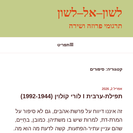
ילוג
לשון–אל–לשון
תוכן
תרגומי פרוזה ושירה
תפריט
קטגוריה:
סיפורים
פורסם
אפריל 2, 2026
ב
תפילת-ערבית I לוֹרי קוֹלוִין (1992-1944)
זה איננו דיווח על פרשת-אהבים, גם לא סיפור על
המרת-דת, למרות שיש בו משתיהן. כמובן, בחַיִּים,
שהם עניין עתיר-הפתעות, קשה לדעת מה הוא מה.