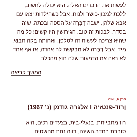
לעשות את הדברים האלה. היא יכולה לחשוב,
ללכת למכון-כושר ולנוח, אבל כשהילדות יצאו עם
אבא שלהן, ישבה דֶבְּרָה על הספה ובכתה. שזה
בסדר. לבכות זה טוב. הגירושין היו קשים! כל מה
שהיא צריכה לעשות זה לטלפן, ואחותה בֶּקָה תבוא
מיד. אבל דֶבְּרָה לא מבקשת לה אהדה, אז אף אחד
לא ראה את הדמעות שלה חוץ מהכלב.
"%s"
המשך קריאה
פורסם
מרץ 6, 2026
ב
וָרוד-פנטזיה I אלגרה גודמן (נ' 1967)
רוז מתבייתת. בנעלי-בית, בצעדים רכים, היא
סובבת בחדר-השינה, רוֹוה נחת מהשטיח