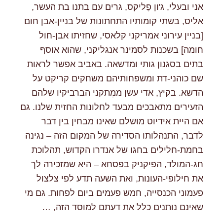
אני ובעלי, ג'ון פֶליקס, גרים עם בתנו בת העשר,
אליס, בשתי קומותיו התחתונות של בניין-אבן חום
[בניין עירוני אמריקני קלאסי, שחזיתו אבן-חול
חומה] בשכנות לסמינר אנגליקני, שהוא אוסף
בתים בסגנון גותי ומדשאה. באביב אפשר לראות
שם כוהני-דת ומשפחותיהם משחקים קריקט על
הדשא. בקיץ, אדי עשן ממִתקני הברביקיו שלהם
הזעירים מתאבכים מבעד לחלונות החזית שלנו. גם
אם היית אידיוט מושלם שאינו מבחין בין דבר
לדבר, התנהלותו הסדירה של המקום הזה – נגינה
בחמת-חלילים בחגו של אנדרו הקדוש, תהלוכת
חג-המולד, הפיקניק בפסחא – היא שמזכירה לך
את חילופי-העונות, ואת השעה תדע לפי צלצול
פעמוני הכנסייה, חמש פעמים ביום לפחות. גם מי
שאינם נותנים כלל את דעתם למוסד הזה, …