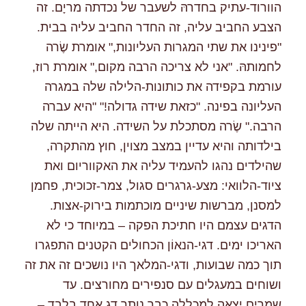
הוורוד-עתיק בחדרהּ לשעבר של נכדתה מריָם. זה
הצבע החביב עליה, זה החדר החביב עליה בבית.
"פינינו את שתי המגרות העליונות," אומרת שֶׂרה
לחמותהּ. "אני לא צריכה הרבה מקום," אומרת רוז,
עורמת בקפידה את כותונות-הלילה שלה במגרה
העליונה בפינה. "כזאת שידה גדולה!" "היא עברה
הרבה." שֶׂרה מסתכלת על השידה. היא הייתה שלה
בילדותה והיא עדיין במצב מצוין, חוץ מהתקרה,
שהילדים נהגו להעמיד עליה את האקווריום ואת
ציוד-הלוואי: מצע-גרגרים סגול, צמר-זכוכית, פחמן
למסנן, מברשות שיניים מוכתמות בירוק-אצות.
הדגים עצמם היו חתיכת הפקה – במיוחד כי לא
האריכו ימים. דגי-הנאוֹן הכחולים הקטנים התפגרו
תוך כמה שבועות, ודגי-המלאך היו נושכים זה את זה
ושוחים במעגלים עם סנפירים מחורצים. עד
שמריָם יצאה למכללה כבר נותר דג אחד בלבד –