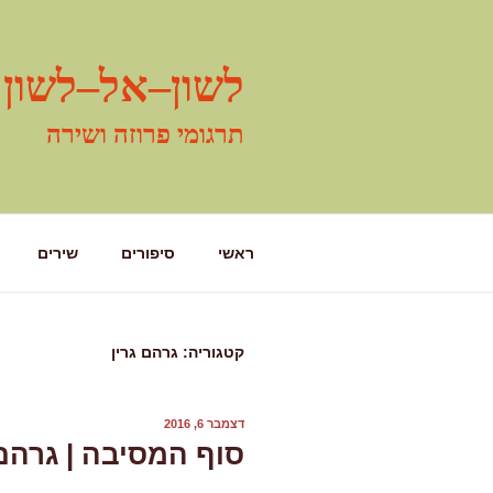
ילוג
תוכן
לשון–אל–לשון
תרגומי פרוזה ושירה
ראשי
סיפורים
שירים
קטגוריה:
גרהם גרין
פורסם
דצמבר 6, 2016
ב
סוף המסיבה | גרהם גרין (04