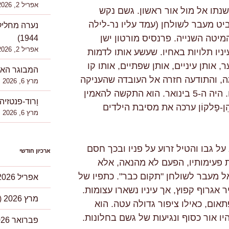
אפריל 2, 2026
נתו אל מול אור ראשון. גשם נקש
ואר. הוא הביט מעבר לשולחן (עמד עליו נר-לילה
יטה השנייה. פרנסיס מורטון ישן
1944)
אפריל 2, 2026
יניו תלויות באחיו. שעשע אותו לדמות
, אותן עיניים, אותן שפתיים, אותו קו
המבוגר האחרון I אלגרה גודמ
, והתודעה חזרה אל העובדה שהעניקה
מרץ 6, 2026
חשיבות ליום הזה מכלל הימים. היה ה-5 בינואר. הוא התקשה להאמין
וָרוד-פנטזיה I אלגרה גודמן (נ' 967
פָלקוֹן ערכה את מסיבת הילדים
מרץ 6, 2026
 גבו והטיל זרוע על פניו ובכך חסם
ארכיון חודשי
ת פעימותיו, הפעם לא מהנאה, אלא
ל מעבר לשולחן "תקום כבר". כתפיו של
אפריל 2026
ר אגרוף קפוץ, אך עיניו נשארו עצומות.
מרץ 2026
(2)
ום, כאילו ציפור גדולה עטה. הוא
יו אור כסוף ונגיעות של גשם בחלונות.
פברואר 2026