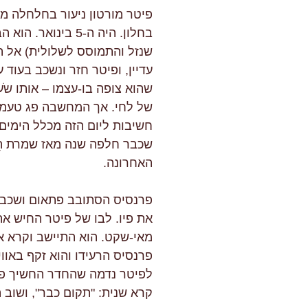
פיטר מורטון ניעור בחלחלה מש
בחלון. היה ה-5 בינ
שנזל והתמוסס לשלולית) אל המ
עדיין, ופיטר חזר ונשכב בעוד ע
שהוא צופה בו-עצמו – אותו שֹער
של לחי. אך המחשבה פג טעמה
שכבר חלפה שנה מאז שמרת הֵן-
האחרונה.
פרנסיס הסתובב פתאום ושכב על
את פיו. לבו של פיטר החיש א
מאי-שקט. הוא התיישב וקרא א
פרנסיס הרעידו והוא זקף באווי
לפיטר נדמה שהחדר החשיך פתא
קרא שנית: "תקום כבר", ושוב ה