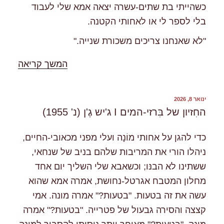
כשהייתי בת שתים-עשרה יצאה אמא שלי לעבוד
בלי לספר לי או לאחותי הקטנה.
"לא שאנחנו צריכים משכורת שנייה."
"%s"
המשך קריאה
פורסם
ינואר 8, 2026
ב
החִזיון של בִּרזי-המים I ג'יש גֶ'ן (נ' 1955)
כדי להגן על אחותי מוֹנָה ועלי מפני מכאובי-החיים,
ניהלו הורי את המריבות שלהם בניב של שנחאי,
ששתינו לא הבנּו; וכשאבא שלי השליך יום אחד
מחלון המטבח אגרטל-נחושת, אמרה אמא שהוא
עשה את זה בטעות. "בטעות?" אמרה מונה. אמי
קצצה והסירה גבעול של פטרייה. "בטעות?" אמרה