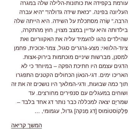
עורמת בקפידה את כותונות-הלילה שלה במגרה
העליונה בפינה. "כזאת שידה גדולה!" "היא עברה
הרבה." שֶׂרה מסתכלת על השידה. היא הייתה שלה
בילדותה והיא עדיין במצב מצוין, חוץ מהתקרה,
שהילדים נהגו להעמיד עליה את האקווריום ואת
ציוד-הלוואי: מצע-גרגרים סגול, צמר-זכוכית, פחמן
למסנן, מברשות שיניים מוכתמות בירוק-אצות.
הדגים עצמם היו חתיכת הפקה – במיוחד כי לא
האריכו ימים. דגי-הנאוֹן הכחולים הקטנים התפגרו
תוך כמה שבועות, ודגי-המלאך היו נושכים זה את זה
ושוחים במעגלים עם סנפירים מחורצים. עד
שמריָם יצאה למכללה כבר נותר דג אחד בלבד –
פְּלֶקוֹסטוֹמוּס [דג מְנקה] גדול, עגמומי, …
"%s"
המשך קריאה