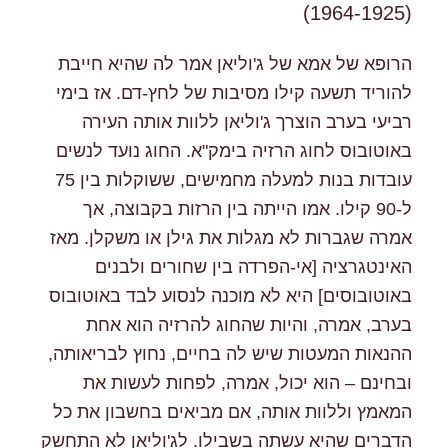
(1964-1925)
הרופא של אמא של ג'וליאן אמר לה שהיא חייבת
להוריד תשעה קילו מסיבות של לחץ-דם. אז בימי
רביעי בערב הוצרך ג'וליאן ללוות אותה העירה
באוטובוס לחוג הרזיה בימק"א. החוג נועד לנשים
עובדות בנות למעלה מחמישים, ששוקלות בין 75
ל-90 קילו. אמו הייתה בין הרזות בקבוצה, אך
אמרה שגברות לא מגלות את גילן או משקלן. מאז
האינטגרציה [אי-הפרדה בין שחורים ולבנים
באוטובוסים] היא לא מוכנה לנסוע לבד באוטובוס
בערב, אמרה, והיות שהחוג להרזיה הוא אחת
ההנאות המעטות שיש לה בחיים, נחוץ לבריאותה,
ובחינם – הוא יכול, אמרה, לפחות לעשות את
המאמץ וללוות אותה, אם מביאים בחשבון את כל
הדברים שהיא עשתה בשבילו. לג'וליאן לא התחשק