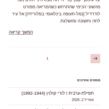
מהשוני הכימי שהתרחש כשהמריאה מפורט
לודרדיל [נמל-תעופה בינלאומי בפלורידה] אל עיר
לחה וחשוכה ומושלגת.
"%s"
המשך קריאה
Posts
העמוד
דף
1
הבא
pagination
פוסטים אחרונים
תפילת-ערבית I לוֹרי קוֹלוִין (1992-1944)
אפריל 2, 2026