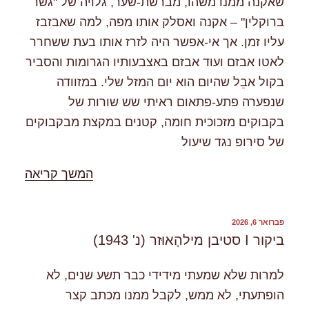
שאקנה ממנו משהו, מברשת-שער, גלויה של "גשר
ברוקלין" – אקנה ואסלק אותו מפה, למה שאבזבז
עליו זמן. אך אי-אפשר היה לזרז אותו בעת ששחרר
לאטו אבזם ועוד אבזם באצבעותיו הגרומות והסביר
בקול אבֵל שהיום הוא יום המזל שלי. במזוודה
שנפערה פתע-פתאום ראיתי שש שורות של
בקבוקים מזכוכית חומה, קטנים במקצת מבקבוקים
של סירופ נגד שיעול
"%s"
המשך קריאה
פורסם
פברואר 6, 2026
ב
ביקור I סטיבן מילהָאוּזר (נ' 1943)
למרות שלא שמעתי מידידי כבר תשע שנים, לא
הופתעתי, לא ממש, לקבל ממנו מכתב קצר