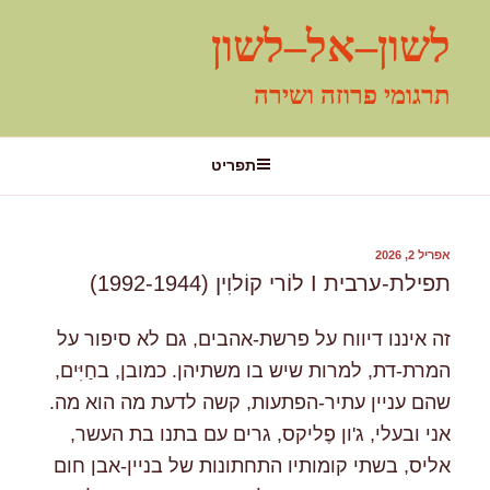
ילוג
לשון–אל–לשון
תוכן
תרגומי פרוזה ושירה
תפריט
פורסם
אפריל 2, 2026
ב
תפילת-ערבית I לוֹרי קוֹלוִין (1992-1944)
זה איננו דיווח על פרשת-אהבים, גם לא סיפור על
המרת-דת, למרות שיש בו משתיהן. כמובן, בחַיִּים,
שהם עניין עתיר-הפתעות, קשה לדעת מה הוא מה.
אני ובעלי, ג'ון פֶליקס, גרים עם בתנו בת העשר,
אליס, בשתי קומותיו התחתונות של בניין-אבן חום