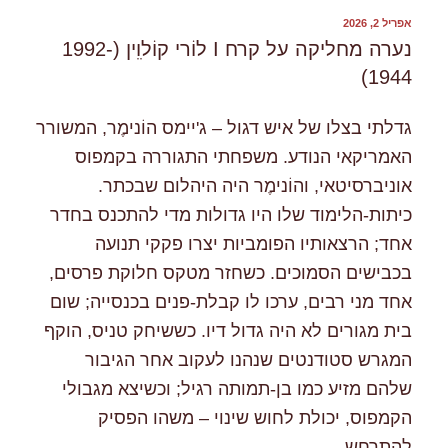
פורסם
אפריל 2, 2026
ב
נערה מחליקה על קרח I לוֹרי קוֹלוִִין (1992-
1944)
גדלתי בצלו של איש דגול – ג'יימס הוֹנימֶר, המשורר
האמריקאי הנודע. משפחתי התגוררה בקמפוס
אוניברסיטאי, והוֹנימֶר היה היהלום שבכתר.
כיתות-הלימוד שלו היו גדולות מדי להתכנס בחדר
אחד; הרצאותיו הפומביות יצרו פקקי תנועה
בכבישים הסמוכים. כשחזר מטקס חלוקת פרסים,
אחד מני רבים, ערכו לו קבלת-פנים בכנסייה; שום
בית מגורים לא היה גדול דיו. כששיחק טניס, הוקף
המגרש סטודנטים שנהנו לעקוב אחר הגיבור
שלהם מזיע כמו בן-תמותה רגיל; וכשיצא מגבולי
הקמפוס, יכולת לחוש שינוי – משהו הפסיק
להתרחש.