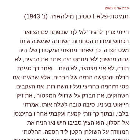
פורסם
פברואר 6, 2026
ב
תמיסת-פלא I סטיבן מילהאוזר (נ' 1943)
הייתי צריך להגיד 'לא' לזָר שבפתח עם הצוואר
הכחוש ומזוודת הסחורות השחורה שמשכה אותו
מעט הצִדה, כך שאחד מחפתי המקטורן שלו היה
גבוה מהשני; 'לא' מנומס היה פותר את הבעיה, לא
תודה, לא אני מצטער, לא היום – ואחר כך סגירת
הדלת והנקישה הרמה של הבריח. אלא שראיתי את
פסי הזוהמה בחריצי נעליו השחורות, את העקבים
השחוקים, את הברק על שרוולי המקטורן, את זיק
הייאוש בעיניו. סיבה טובה לשלח אותו, אמרתי
בלבי, ובתוך כך זזתי קמעה ועקבתי אחריו בהיכנסו
אל הסלון. הוא הציץ סביבו חיש ואז הניח את
המזוודה על השולחן הקטן ליד הספה. החלטתי