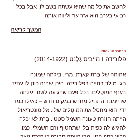
לחשב את כל מה שהיא עשתה בשבילו, אבל בכל
רביעי בערב הוא אזר עוז וליווה אותה.
"%s"
המשך קריאה
פורסם
נובמבר 28, 2025
ב
פלורידה I מייביס גָלָנט (2014-1922)
אחותה של בֶּרת קארֶת, מָרי, בילתה שמונה
חגי-מולד בחייה בפלורידה, היכן שבְּנה כונן לו עתיד
בענף המוֹטֶלים. בכל פעם שהגיעה לשם, גילתה
שריימונד התחיל מחדש במקום חדש – כאילו במו
ידיו הוא מחסל את המוטֶלים שלו. אל מונטריאול
הייתה חוזרת טעונה חשמל סטטי. בֶּרת לא יכלה
להגיש לה כפית בלי שתחטוף זרם חשמלי, כמו
קליע-כסף קטן. מָרי הייתה סבורה כי הזרם נוצר