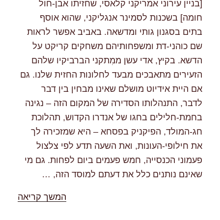
[בניין עירוני אמריקני קלאסי, שחזיתו אבן-חול
חומה] בשכנות לסמינר אנגליקני, שהוא אוסף
בתים בסגנון גותי ומדשאה. באביב אפשר לראות
שם כוהני-דת ומשפחותיהם משחקים קריקט על
הדשא. בקיץ, אדי עשן ממִתקני הברביקיו שלהם
הזעירים מתאבכים מבעד לחלונות החזית שלנו. גם
אם היית אידיוט מושלם שאינו מבחין בין דבר
לדבר, התנהלותו הסדירה של המקום הזה – נגינה
בחמת-חלילים בחגו של אנדרו הקדוש, תהלוכת
חג-המולד, הפיקניק בפסחא – היא שמזכירה לך
את חילופי-העונות, ואת השעה תדע לפי צלצול
פעמוני הכנסייה, חמש פעמים ביום לפחות. גם מי
שאינם נותנים כלל את דעתם למוסד הזה, …
"%s"
המשך קריאה