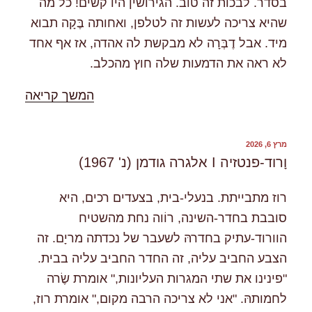
בסדר. לבכות זה טוב. הגירושין היו קשים! כל מה
שהיא צריכה לעשות זה לטלפן, ואחותה בֶּקָה תבוא
מיד. אבל דֶבְּרָה לא מבקשת לה אהדה, אז אף אחד
לא ראה את הדמעות שלה חוץ מהכלב.
"%s"
המשך קריאה
פורסם
מרץ 6, 2026
ב
וָרוד-פנטזיה I אלגרה גודמן (נ' 1967)
רוז מתבייתת. בנעלי-בית, בצעדים רכים, היא
סובבת בחדר-השינה, רוֹוה נחת מהשטיח
הוורוד-עתיק בחדרהּ לשעבר של נכדתה מריָם. זה
הצבע החביב עליה, זה החדר החביב עליה בבית.
"פינינו את שתי המגרות העליונות," אומרת שֶׂרה
לחמותהּ. "אני לא צריכה הרבה מקום," אומרת רוז,