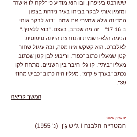
ששורבט בעיפרון, ובו הוא מודיע כי "לקח לו אישה"
ומזמין אותי לבקר בביתו בעיר נידחת בצפון
המדינה שלא שמעתי את שמה. "בוא לבקר אותי
ב-17-16" – זה מה שכתב, בעצם. "בוא ללאנץ'."
הנימה הלא-רשמית והנחרצת הייתה טיפוסית
לאלברט. הוא קשקש איזו מפה, ובה עיגול שחור
קטן שמעליו כתוב "כפר", וריבוע לבן קטן שכתוב
מעליו "ביתי". קו גלי חיבר בין השניים. מתחת לקו
נכתב "בערך 5 ק"מ". מעליו היה כתוב "כביש מחוזי
39".
"%s"
המשך קריאה
פורסם
ינואר 8, 2026
ב
המטרייה הלבנה I ג'יש גֶ'ן (נ' 1955)