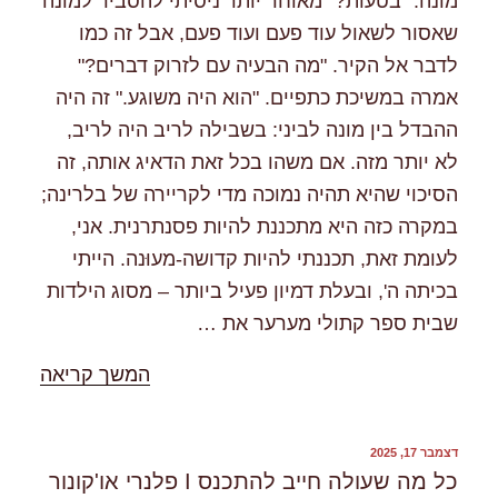
מונה. "בטעות?" מאוחר יותר ניסיתי להסביר למונה
שאסור לשאול עוד פעם ועוד פעם, אבל זה כמו
לדבר אל הקיר. "מה הבעיה עם לזרוק דברים?"
אמרה במשיכת כתפיים. "הוא היה משוגע." זה היה
ההבדל בין מונה לביני: בשבילה לריב היה לריב,
לא יותר מזה. אם משהו בכל זאת הדאיג אותה, זה
הסיכוי שהיא תהיה נמוכה מדי לקריירה של בלרינה;
במקרה כזה היא מתכננת להיות פסנתרנית. אני,
לעומת זאת, תכננתי להיות קדושה-מעוּנה. הייתי
בכיתה ה', ובעלת דמיון פעיל ביותר – מסוג הילדות
שבית ספר קתולי מערער את …
"%s"
המשך קריאה
פורסם
דצמבר 17, 2025
ב
כל מה שעולה חייב להתכנס I פלנרי או'קונור