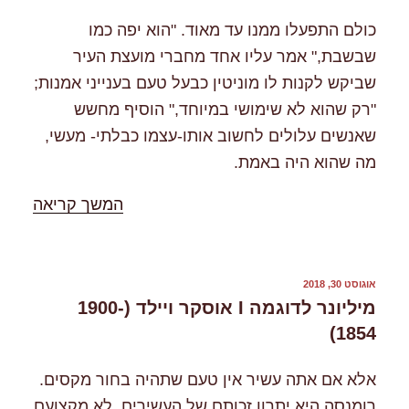
כולם התפעלו ממנו עד מאוד. "הוא יפה כמו
שבשבת," אמר עליו אחד מחברי מועצת העיר
שביקש לקנות לו מוניטין כבעל טעם בענייני אמנות;
"רק שהוא לא שימושי במיוחד," הוסיף מחשש
שאנשים עלולים לחשוב אותו-עצמו כבלתי- מעשי,
מה שהוא היה באמת.
"%s"
המשך קריאה
פורסם
אוגוסט 30, 2018
ב
מיליונר לדוגמה I אוסקר ויילד (1900-
1854)
אלא אם אתה עשיר אין טעם שתהיה בחור מקסים.
רומנסה היא יתרון זכותם של העשירים, לא מקצועם