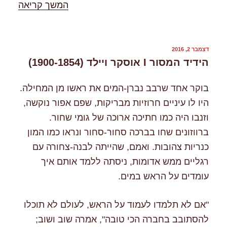
"%s"
המשך קריאה
פורסם
דצמבר 2, 2016
ב
הידיד המסור I אוסקר ויילד (1900-1854)
בוקר אחד שרבב נברן-המים את ראשו מן המחילה.
היו לו עיניים חרוזיות מבריקות, שפם אפור נוקשה,
וזנבו היה כמו חתיכה ארוכה של גומי שחור.
ברווזונים שחו בברכה סחור-סחור ונראו כמו המון
כנריות צהובות. ואמם, שהייתה לבנה-צחורה עם
רגליים ממש אדומות, ניסתה ללמד אותם איך
עומדים על הראש במים.
"אם לא תלמדו לעמוד על הראש, לעולם לא תוכלו
להסתובב בחברה הכי טובה", אמרה שוב ושוב;