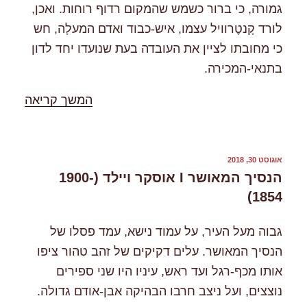
גמורה, כי ברור כשמש שהמקום רדוף רוחות. ואכן,
לורד קָנטֶרוויל עצמו, איש-כבוד ואדם המעלָה, חש
כי מחובתו לציין את העובדה בעת שנועדו יחד לדון
בתנאי-המכירה.
"%s"
המשך קריאה
פורסם
אוגוסט 30, 2018
ב
הנסיך המאושר I אוסקר ויילד (1900-
1854)
גבוה מעל העיר, על עמוד נישא, עמד פסלו של
הנסיך המאושר. עלים דקיקים של זהב טהור ציפו
אותו מכף-רגל ועד ראש, עיניו היו שני ספירים
נוצצים, ועל ניצב חרבו הבהיקה אבן-אודם גדולה.