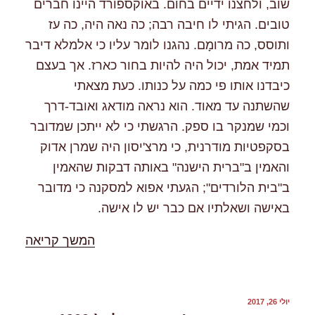
שוב, ולחצנו ידיים בחום. באוקספורד היינו חברים
טובים. הגיתי לו חיבה רבה; כה נאה היה, כה עז
ותוסס, כה מרומָם. נהגנו לומר עליו כי אלמלא דיבר
תמיד אמת, יכול היה להיות בחור כארז. אך בעצם
כיבדנו אותו פי כמה על כנותו. כעת מצאתי
שהשתנה עד מאוד. הוא נראה מודאג ואובד-דרך
וכמי שמנקר בו ספק. הרגשתי כי לא ייתכן שמדובר
בסקפטיות מודרנית, כי מרצ'יסון היה שמרן אדוק
והאמין ב"ברית הישנה" באותה דבקות שהאמין
ב"בית הלורדים"; הגעתי אפוא למסקנה כי מדובר
באישה ושאלתיו אם כבר יש לו אישה.
"%s"
המשך קריאה
פורסם
יולי 26, 2017
ב