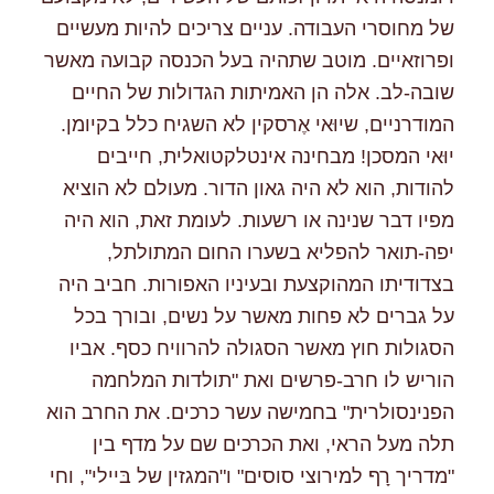
של מחוסרי העבודה. עניים צריכים להיות מעשיים
ופרוזאיים. מוטב שתהיה בעל הכנסה קבועה מאשר
שובה-לב. אלה הן האמיתות הגדולות של החיים
המודרניים, שיוּאי אֶרסקין לא השגיח כלל בקיומן.
יוּאי המסכן! מבחינה אינטלקטואלית, חייבים
להודות, הוא לא היה גאון הדור. מעולם לא הוציא
מפיו דבר שנינה או רשעות. לעומת זאת, הוא היה
יפה-תואר להפליא בשערו החום המתולתל,
בצדודיתו המהוקצעת ובעיניו האפורות. חביב היה
על גברים לא פחות מאשר על נשים, ובורך בכל
הסגולות חוץ מאשר הסגולה להרוויח כסף. אביו
הוריש לו חרב-פרשים ואת "תולדות המלחמה
הפנינסולרית" בחמישה עשר כרכים. את החרב הוא
תלה מעל הראי, ואת הכרכים שם על מדף בין
"מדריך רָף למירוצי סוסים" ו"המגזין של בּיילי", וחי