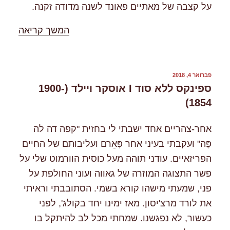
על קצבה של מאתיים פאונד לשנה מדודה זקנה.
"%s"
המשך קריאה
פורסם
פברואר 4, 2018
ב
ספינקס ללא סוד I אוסקר ויילד (1900-
1854)
אחר-צהריים אחד ישבתי לי בחזית "קפה דה לה
פֶּה" ועקבתי בעיני אחר פְּאֵרם ועליבותם של החיים
הפריזאיים. עודני תוהה מעל כוסית הוורמוט שלי על
פשר התצוגה המוזרה של גאווה ועוני החולפת על
פני, שמעתי מישהו קורא בשמי. הסתובבתי וראיתי
את לורד מרצ'יסון. מאז ימינו יחד בקולג', לפני
כעשור, לא נפגשנו. שמחתי מכל לב להיתקל בו