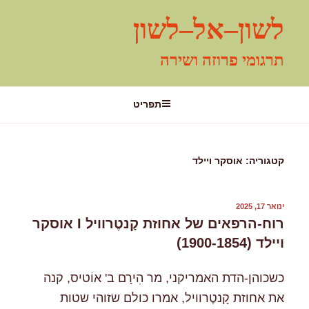
ילוג
לשון–אל–לשון
תוכן
תרגומי פרוזה ושירה
תפריט
קטגוריה:
אוסקר ויילד
פורסם
ינואר 17, 2025
ב
רוח-הרפאים של אחוזת קָנטֶרוויל I אוסקר
ויילד (1900-1854)
כשכוהן-הדת האמריקני, מר הִירָם ב' אוֹטיס, קנה
את אחוזת קָנטֶרוויל, אמרו כולם שזוהי שטות