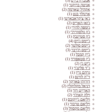
אמברוז בירס
(3)
אניטה ברוקנר
(1)
אקהיל שארמה
(2)
ארנולד בנט
(1)
ג'אי צ'קראבארטי
(1)
ג'ואן האריס
(2)
ג'ומפה להירי
(1)
ג'ון גולסוורת'י
(1)
ג'ון סטיינבק
(1)
ג'יימס ג'ויס
(4)
ג'יימס סולטר
(2)
ג'יימס ת'רבר
(3)
ג'יין קמבל
(1)
ג'ין סטאפורד
(1)
ג'יש ג'ן
(2)
ג"ד סלינג'ר
(1)
גרהם גרין
(1)
ד"ה לורנס
(1)
דורותי פארקר
(2)
דניאל מקלוקלין
(2)
הארייט דור
(5)
וילה קאת'ר
(2)
ויליאם ג'ייקובס
(1)
ויליאם טרבור
(1)
ויליאם מקסוול
(3)