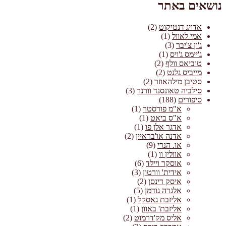
נושאים באתר
אדויג דנטיקוט
(2)
אמי לאוול
(1)
ג'ון צ'יבר
(3)
ג'יימס ג'ויס
(1)
טוביאס וולף
(2)
מייביס גלנט
(2)
סטיבן מילהאוזר
(2)
סילביה טאונסנד וורנר
(3)
סיפורים
(188)
א"מ פורסטר
(1)
א"ס ביאט
(1)
אדגר אלן פו
(1)
אדנה או'בראיין
(2)
או. הנרי
(9)
אוולין וו
(1)
אוסקר ויילד
(6)
אידית' וורטון
(3)
איסק דינסן
(2)
אלגרה גודמן
(5)
אליזבת גאסקל
(1)
אליזבת' באוון
(1)
אליס מק'דרמוט
(2)