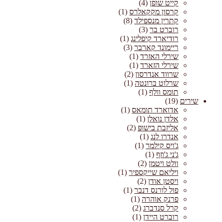
קייט שופן
(4)
קרסון מקקאלרס
(1)
קתרין מנספילד
(8)
רוברט בר
(3)
רודיארד קיפלינג
(1)
ריימונד קארבר
(3)
שירלי האזרד
(1)
שירלי הזארד
(1)
שרווד אנדרסון
(2)
שרלוט ברונטה
(1)
תומס וולף
(1)
שירים
(19)
אדוארד תומאס
(1)
אלדן נואלן
(1)
אליזבת בישופּ
(2)
אנדרו לנג
(1)
ג'ויס קילמר
(1)
ג'ני ג'וזף
(1)
וולט ויטמן
(2)
ויליאם שייקספיר
(1)
ויסטן אודן
(2)
פול לורנס דנבר
(1)
פרנק אוהרה
(1)
קרל סנדברג
(2)
רוברט היידן
(1)