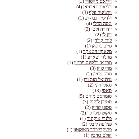
ויליאם מקסוול
(3)
ויליאם סארויאן
(4)
וירג'יניה וולף
(3)
ולדימיר נבוקוב
(1)
טסה הדלי
(4)
יודורה ולטי
(3)
ייון לי
(2)
לורי קולוין
(2)
מייב ברנאן
(1)
מלאקיי ויטאקר
(1)
מרג'רי שארפּ
(1)
מרי א' וילקינס פרימן
(1)
מרי לווין
(3)
מרק טוויין
(1)
נת'ניאל הות'ורן
(1)
סאלי רוני
(2)
סאקי
(13)
סומרסט מוהם
(5)
סטיבן ליקוק
(3)
סטפן קריין
(2)
סקוט פיג'רלד
(2)
פלנרי אוקונור
(1)
פנלופה ליבלי
(2)
פרנקריצ'רד סטוקטון
(2)
קולם טויבין
(1)