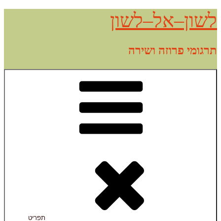
דילוג
לשון–אל–לשון
לתוכן
תרגומי פרוזה ושירה
תפריט