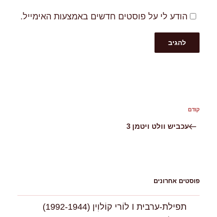
הודע לי על פוסטים חדשים באמצעות האימייל.
ניווט
קודם
הפוסט
הקודם
עכביש וולט ויטמן 3
פוסטים אחרונים
תפילת-ערבית I לוֹרי קוֹלוִין (1992-1944)