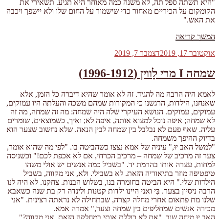
"היא תשתה ספל תה, לא משנה כמה מאוחר היא תגיע. תשאירי את
הקומקום על הכיריים מאחור כדי שישמור על החום שלו ולא יישפך ויכבה
את האש."
"%s"
המשך קריאה
פורסם
אוקטובר 17, 2019
דצמבר 7, 2019
ב
שמחה I מרי לָווין (1996-1912)
לאמא היה הרבה מה להגיד. זה לא אומר שהיא דיברה כל הזמן, אלא
שאנחנו, הילדות, הרגשנו כי המקורות שמהם משכה והעלתה היו עמוקים,
עמוקים, עמוקים. הנושא העיקרי שלה היה שמחה: מה זה שמחה, מה זה
לא שמחה; איפה נוכל למצוא אותה, איפה לא; ואיך, כשמוצאים, שומרים
עליה. שאף פעם לא נבלבל בין שמחה לבין הנאה. שלא נחשוב שצער הוא
בדיוק ההיפך משמחה.
"למשל האב יוּ," עיניה של אמא נצצו כשהביטה בו. "לפי מה שהוא אומר,
צער זה מרכיב של שמחה – מרכיב הכרחי, אם לא אכפת לכם!" וכשניסה
למחות, עצרה אותו בהרמת יד. "בשביל כמה אנשים יש אולי משהו
טיפטיפה מוזר בתיאוריה הזאת. לא בשבילי. ולא, אני מקווה, בשביל
הילדות שלי." היא הביטה בחומרה בנו, בשלוש הבנות. צחקנו. לא היה לנו
הרבה ניסיון בצער. בִּי ואני היינו ילדות קטנות ולינדה רק בת שנה כשאבא
שלנו מת פתאום אחרי מחלה קצרה, שבתחילה לא נראתה רצינית. "אני
מכירה אנשים שמחליפים בין שמחה וצער," אמרה אמא.
האב יוּ מיחה שוב. "את לא כוללת אותי במחלקה הזאת, אני מקווה?"