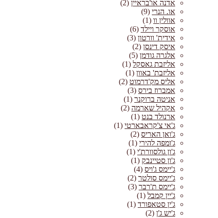
אדנה או'בראיין
(2)
או. הנרי
(9)
אוולין וו
(1)
אוסקר ויילד
(6)
אידית' וורטון
(3)
איסק דינסן
(2)
אלגרה גודמן
(5)
אליזבת גאסקל
(1)
אליזבת' באוון
(1)
אליס מק'דרמוט
(2)
אמברוז בירס
(3)
אניטה ברוקנר
(1)
אקהיל שארמה
(2)
ארנולד בנט
(1)
ג'אי צ'קראבארטי
(1)
ג'ואן האריס
(2)
ג'ומפה להירי
(1)
ג'ון גולסוורת'י
(1)
ג'ון סטיינבק
(1)
ג'יימס ג'ויס
(4)
ג'יימס סולטר
(2)
ג'יימס ת'רבר
(3)
ג'יין קמבל
(1)
ג'ין סטאפורד
(1)
ג'יש ג'ן
(2)