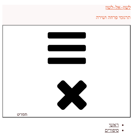
דילוג
לשון–אל–לשון
לתוכן
תרגומי פרוזה ושירה
תפריט
ראשי
סיפורים