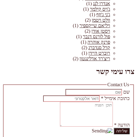
אנדרו לנג
(1)
ג'ויס קילמר
(1)
ג'ני ג'וזף
(1)
וולט ויטמן
(2)
ויליאם שייקספיר
(1)
ויסטן אודן
(2)
פול לורנס דנבר
(1)
פרנק אוהרה
(1)
קרל סנדברג
(2)
רוברט היידן
(1)
ריצ'רד אדלינגטון
(2)
צרו עימי קשר
Contact Us
שם
כתובת אימייל
*
הודעה
*