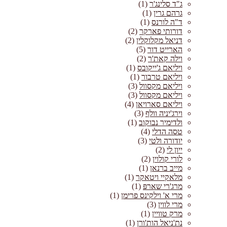
ג"ד סלינג'ר
(1)
גרהם גרין
(1)
ד"ה לורנס
(1)
דורותי פארקר
(2)
דניאל מקלוקלין
(2)
הארייט דור
(5)
וילה קאת'ר
(2)
ויליאם ג'ייקובס
(1)
ויליאם טרבור
(1)
ויליאם מקסוול
(3)
ויליאם מקסוול
(3)
ויליאם סארויאן
(4)
וירג'יניה וולף
(3)
ולדימיר נבוקוב
(1)
טסה הדלי
(4)
יודורה ולטי
(3)
ייון לי
(2)
לורי קולוין
(2)
מייב ברנאן
(1)
מלאקיי ויטאקר
(1)
מרג'רי שארפּ
(1)
מרי א' וילקינס פרימן
(1)
מרי לווין
(3)
מרק טוויין
(1)
נת'ניאל הות'ורן
(1)