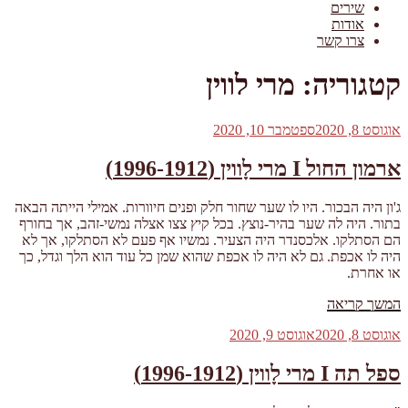
שירים
אודות
צרו קשר
קטגוריה:
מרי לווין
פורסם
אוגוסט 8, 2020
ספטמבר 10, 2020
ב
ארמון החול I מרי לָווין (1996-1912)
ג'ון היה הבכור. היו לו שער שחור חלק ופנים חיוורות. אמילי הייתה הבאה
בתור. היה לה שער בהיר-נוצץ. בכל קיץ צצו אצלה נמשי-זהב, אך בחורף
הם הסתלקו. אלכסנדר היה הצעיר. נמשיו אף פעם לא הסתלקו, אך לא
היה לו אכפת. גם לא היה לו אכפת שהוא שמן כל עוד הוא הלך וגדל, כך
או אחרת.
"%s"
המשך קריאה
פורסם
אוגוסט 8, 2020
אוגוסט 9, 2020
ב
ספל תה I מרי לָווין (1996-1912)