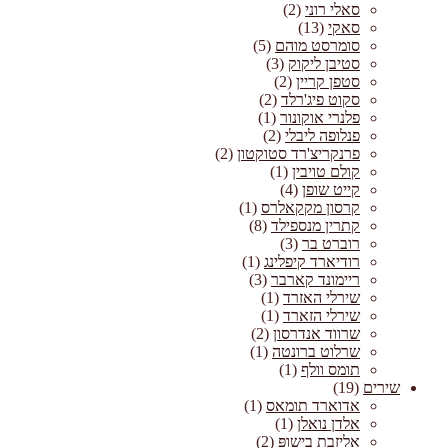
סאלי רוני
(2)
סאקי
(13)
סומרסט מוהם
(5)
סטיבן ליקוק
(3)
סטפן קריין
(2)
סקוט פיג'רלד
(2)
פלנרי אוקונור
(1)
פנלופה ליבלי
(2)
פרנקריצ'רד סטוקטון
(2)
קולם טויבין
(1)
קייט שופן
(4)
קרסון מקקאלרס
(1)
קתרין מנספילד
(8)
רוברט בר
(3)
רודיארד קיפלינג
(1)
ריימונד קארבר
(3)
שירלי האזרד
(1)
שירלי הזארד
(1)
שרווד אנדרסון
(2)
שרלוט ברונטה
(1)
תומס וולף
(1)
שירים
(19)
אדוארד תומאס
(1)
אלדן נואלן
(1)
אליזבת בישופּ
(2)