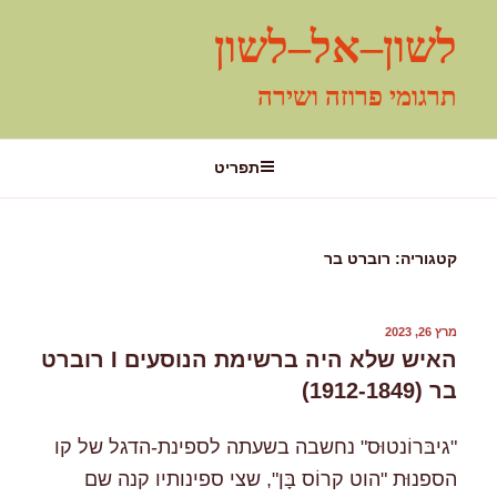
ילוג
לשון–אל–לשון
תוכן
תרגומי פרוזה ושירה
תפריט
קטגוריה:
רוברט בר
פורסם
מרץ 26, 2023
ב
האיש שלא היה ברשימת הנוסעים I רוברט
בר (1912-1849)
"גיבּרוֹנטוּס" נחשבה בשעתה לספינת-הדגל של קו
הספנוּת "הוט קרוֹס בָּן", שצי ספינותיו קנה שם