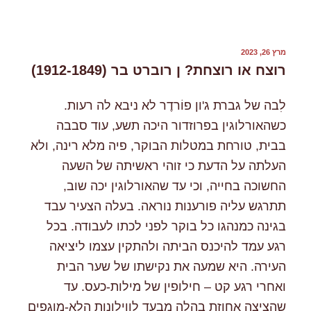
פורסם
מרץ 26, 2023
ב
רוצח או רוצחת? ן רוברט בר (1912-1849)
לִבה של גברת ג'ון פוֹרדֶר לא ניבא לה רעות.
כשהאורלוגין בפרוזדור היכה תשע, עוד סבבה
בבית, טורחת במטלות הבוקר, פיה מלא רינה, ולא
העלתה על הדעת כי זוהי ראשיתה של השעה
החשוכה בחייה, וכי עד שהאורלוגין יכה שוב,
תתרגש עליה פורענות נוראה. בעלה הצעיר עבד
בגינה כמנהגו כל בוקר לפני לכתו לעבודה. בכל
רגע עמד להיכנס הביתה ולהתקין עצמו ליציאה
העירה. היא שמעה את נקישתו של שער הבית
ואחרי רגע קט – חילופין של מילות-כעס. עד
שהציצה אחוזת בהלה מבעד לווילונות הלא-מוגפים