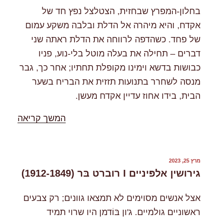
בחלון-המפרץ שבחזית, הצטלצל נפץ חד של
אקדח, והיא מיהרה אל הדלת ובלבה משקע עמום
של פחד. כשהדפה לרווחה את הדלת ראתה שני
דברים – תחילה את בעלה מוטל בלי-נוע, פניו
כבושות בדשא וימינו מקופלת תחתיו; אחר כך, גבר
מנסה לשחרר בתנועות תזזית את הבריח בשער
הבית, בידו אחוז עדיין אקדח מעשן.
"%s"
המשך קריאה
פורסם
מרץ 25, 2023
ב
גירושין אלפּיניים I רוברט בּר (1912-1849)
אצל אנשים מסוימים לא תמצאו גוונים; רק צבעים
ראשוניים גולמיים. ג'ון בּוֹדמן היו שרוי תמיד