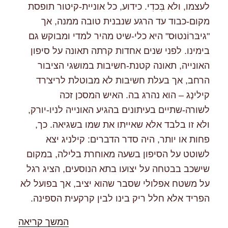
לעצמו, ולא בִּכדִי. כידוע, כל אוניית-קיטור תופסת
מקום-כבוד עד הרגע שנבנית טובה ממנה, אך
"גיבּרוֹנטוּס" היא כלי-שיט מהיר למדי ומבוקש גם
בימינו. לפני שנים אחדות קרתה תאונה על סיפון
האונייה, תאונה קטנת-חשיבות במושגי הציבור
הרחב, אך בעלת חשיבות לא מבוטלת לריצ'רד
קילינְג – הוא נהרג בה. האיש המסכן זכה
לשורה-שתיים בעיתונים בהגיע האונייה לניו-יורק,
ולא זו בלבד אלא שאייתו את שמו בשגיאה. כך,
פחות או יותר, היה סדר הדברים: קילניג יצא
לשוטט על הסיפון בשעה מאוחרת בלילה, במקום
שישכב בבטחה על יצועו בתא הנוסעים, הציג רגל
על משטח אפלולי שסבר שהוא יציב, אך בפועל לא
הפריד אלא חלל ריק בינו לבין קרקעית הספינה.
"%s"
המשך קריאה