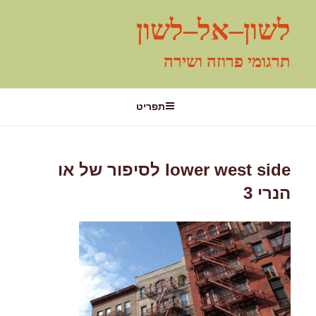
ילוג
לשון–אל–לשון
תוכן
תרגומי פרוזה ושירה
תפריט
lower west side לסיפור של או
הנרי 3