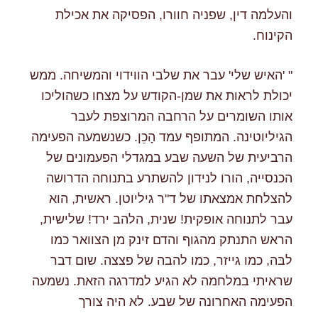
והעלמה דין, שפניה חוורו, הפסיקה את אכילת
הקינוח.
" 'האיש שלי' עבר את שלבי הווידוי והמשיחה. ממש
יכולת לראות את שמן-הקודש על מצחו כשהוליכו
אותו השומרים על הרחבה המרוצפת לעבר
הגיליוטינה. המתופף עמד הָכֵן. כשנשמעה הפעימה
הרביעית של השעה שבע במגדלי הפעמונים של
הכנסייה, הורו לנידון להשתרע בתנוחה הדרושה
להצלחת אמצאתו של ד"ר גיליוטן. ראשית, הוא
עבר לתנוחה אופקית! שנית, הלהב ירד! שלישית,
הראש התנתק מהגוף והדם זינק מן הצוואר כמו
לבּה, כמו גייזר, כמו להבה של פצצה. שום דבר
שראיתי במלחמה לא הגיע למדרגה הזאת. נשמעה
הפעימה האחרונה של שבע. לא היה צורך