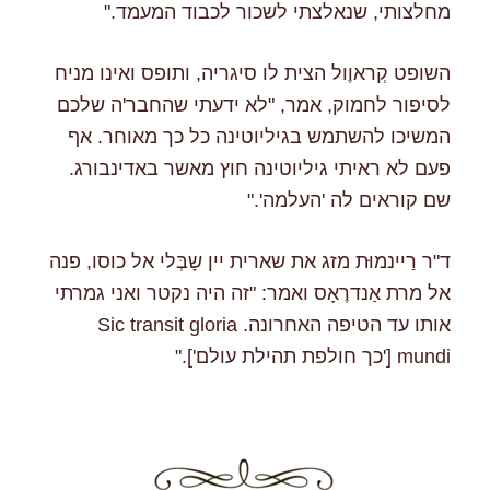
מחלצותי, שנאלצתי לשכור לכבוד המעמד."
השופט קְראוֶול הצית לו סיגריה, ותופס ואינו מניח
לסיפור לחמוק, אמר, "לא ידעתי שהחבר'ה שלכם
המשיכו להשתמש בגיליוטינה כל כך מאוחר. אף
פעם לא ראיתי גיליוטינה חוץ מאשר באדינבורג.
שם קוראים לה 'העלמה'."
ד"ר רַיינמוּּת מזג את שארית יין שָבְּלי אל כוסו, פנה
אל מרת אַנדרֶאָס ואמר: "זה היה נקטר ואני גמרתי
אותו עד הטיפה האחרונה. Sic transit gloria
mundi ['כך חולפת תהילת עולם']."