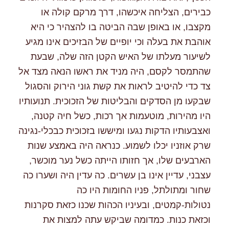
כבירים, הצליחה איכשהו, דרך מרקם קולה או
מקצבו, או באופן שבה הביטה בו להצהיר כי היא
אוהבת את בעלה וכי יופיים של הבזיכים אינו מגיע
לשיעור מעלתו של האיש הקטן הזה שלה, שבעת
שהתמסר לקסם, היה מניד את ראשו הנאה מצד אל
צד כדי להיטיב לראות את קשת גוני הירוק והסגול
שבקעו מן הסדקים והבליטות של הזכוכית. תנועותיו
היו מהירות, מוטעמות אך רכות, כשל חיה קטנה,
ואצבעותיו הדקות נגעו ומיששו בזכוכית כבכלי-נגינה
שרק אוזניו יכלו לשמוע. כנראה היה באמצע שנות
הארבעים שלו, אך חזותו הייתה כשל נער מוכשר,
עצבני, עדיין אינו בן עשרים. כה עדין היה ושערו כה
שחור ומתולתל, פניו החומות היו כה
נטולות-קמטים, ובעיניו הכהות שכנו כזאת סקרנות
וכזאת כנות. כמדומה שביקש עתה למצות את