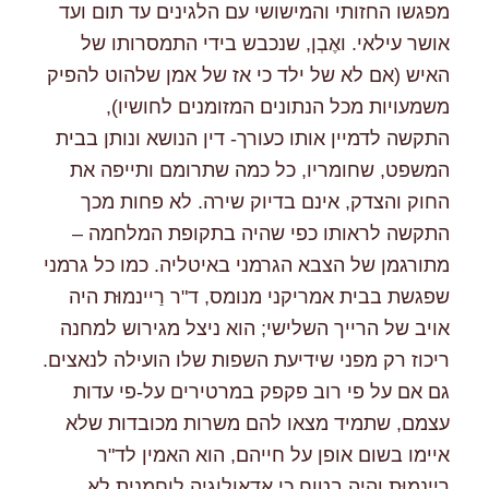
מפגשו החזותי והמישושי עם הלגינים עד תום ועד
אושר עילאי. ואֶבְן, שנכבש בידי התמסרותו של
האיש (אם לא של ילד כי אז של אמן שלהוט להפיק
משמעויות מכל הנתונים המזומנים לחושיו),
התקשה לדמיין אותו כעורך- דין הנושא ונותן בבית
המשפט, שחומריו, כל כמה שתרומם ותייפה את
החוק והצדק, אינם בדיוק שירה. לא פחות מכך
התקשה לראותו כפי שהיה בתקופת המלחמה –
מתורגמן של הצבא הגרמני באיטליה. כמו כל גרמני
שפגשת בבית אמריקני מנומס, ד"ר רַיינמוּּת היה
אויב של הרייך השלישי; הוא ניצל מגירוש למחנה
ריכוז רק מפני שידיעת השפות שלו הועילה לנאצים.
גם אם על פי רוב פקפק במרטירים על-פי עדות
עצמם, שתמיד מצאו להם משרות מכובדות שלא
איימו בשום אופן על חייהם, הוא האמין לד"ר
רַיינמוּת והיה בטוח כי אדאולוגיה לוחמנית לא