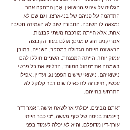
הגלויה על עינוגי-הנישואין. אֶבְן התחקה אחר
התדהמה על פניהם של בני-ארצו, וגם שם לא
נמצאה לו תשובה. החבורה שוב לא העמידה חטיבה
אחת, אלא הייתה מורכבת משתי קבוצות,
אמריקנים וזוג גרמנים; אולם בעוד הקבוצה
הראשונה הייתה הגדולה במספר, השנייה, במובן
עמוק יותר, הייתה המנצחת. השניים חוללו להם
בשמחה את "מחול המוות", הדליפו את כל פרטי
נישואיהם, נישואי שישים הפפנינג, ועדיין, אפילו
עכשיו, חייכו זה לזו כאילו שום דבר קלוקל לא
התרחש בחייהם.
"אתם מבינים, יכולתי אז לשאת אישה," אמר ד"ר
רַיינמוּּת בנימה של סוף-מעשה, "כי כבר הייתי
עורך-דין מדופלם. והיא לא יכלה לעמוד בפני