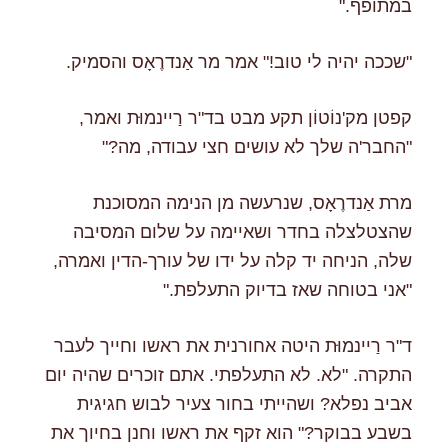
במתופף."
"שככה יהיה לי טוב!" אמר מר אַנדרֶאָס והסמיק.
קפטן מק'נוֹטוֹן תקע מבט בד"ר רַיינמוּּת ואמר,
"החבר'ה שלך לא עושים חצי עבודה, מה?"
מרת אַנדרֶאָס, שנרעשה מן הנימה המסוכנת
שהצטלצלה בחדר ושאיימה על שלום המסיבה
שלה, הניחה יד קלה על ידו של עורך-הדין ואמרה,
"אני בטוחה שאז בדיוק התעלפת."
ד"ר רַיינמוּּת היטה אחורנית את ראשו וחייך לעבר
התקרה. "לא. לא התעלפתי. אתם זוכרים שהיה יום
אביב נפלא? ושהייתי בחור צעיר לבוש חגיגית
בשבע בבוקר?" הוא זקף את ראשו וחנן בחיוך את