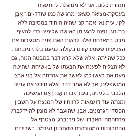
תמורת כלום. אני לא מסוגלת להתגאות
בעסקת-מציאה כשאני מרגישה כמו שודד-ים." אֶבְן
לֶקי, עיתונאי אמריקני שהיה היחיד במסיבה ללא
בת-זוג, נפנה לרגע מן האישה שלימינו כדי להעיף
מבט במארחת שלו, לראות האם פניה מסגירות את
הצביעות ששמע קודם בקולה, כמעט בלתי מובחנת
ככל שהייתה. אלא שלא קרא דבר במבטה הנוח, גם
לא הצליח לפענח את הבעתו של בן-שיחהּ, שהיטה
מעט את ראשו כמו לאשר את אהדתה אל בני ארצו
המושפלים, אך לא אמר דבר, אלא חידש את עניינו
הלבבי בלגינים, בעוד גברת אַנדרֶאָס המשיכה
ומנתה עוד דוגמאות לרווחיו של המנצח על חשבון
הפסדי הגרמנים. אֶבְן, שהועבר לא מזמן להיידלברג
מהזוהמה והאבדון של נירנברג, הצטרף אל
ההתבוננות המהורהרת שהתבונן הגרמני בשרידים