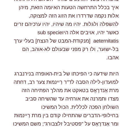
איך בכלל התרחשה הטעות האיומה הזאת, מיהן
אלות נקמה שדרדרו את הזוג הזה למצוקה,
להשפלה ולגלוּת. יהיו מה שיהיו, יהיו ערכיהם זרים
כאשר יהיו, אויבים אלה היוsub specie
aeternitatis [מנקודת-המבט של הנצח] בעלי ערך
בל-ישוער, ולו רק מפני שבעולם לא-אוהב, הם
אהבו.
היות שידעה כי הפיכתו של בית-האופרה בנירנברג
למועדון-לילה הסבה לד"ר רַיינמוּּת צער רב, דחתה
מרת אַנדרֶאָס בטאקט את מהלך הפתיחה הזה
מצדו ותמרנה את אורחיה עד שהשיחה סביב
השולחן הפכה לכללית. הכול המשיכו
בחילופי-הדברים שהתחילו קודם בין מרת רַיינמוּּת
ומר אַנדרֶאָס על "פסטיבל זלצבורג"; משם המשיכו