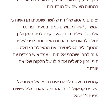
במחווה מעושה של מורת-רוח.
"צופים מהסוג שלי היו שלושה שופטים מן השורה,"
המשיך, "שהיו לבושים כמוני במעילי 'פרינס
אלברט' וצילינדרים. הגענו קצת לפני הזמן ולכן
יכולנו לראות את ההכנות האחרונות לפני 'עליית
המסך'. ליד הגיליוטינה, עם המאכלת הגדולה –
איזה להב, ישמרני אלוהים – עמד איש במדים עם
תוף, נכון להעלים את קולו של הלקוח שלי אם
יצרח."
קמטים כמעט בלתי-נראים נקבצו על מצחו של
השופט קְראוֶול. "וכל המהומה הזאת בגלל שישים
פפנינג?" שאל.