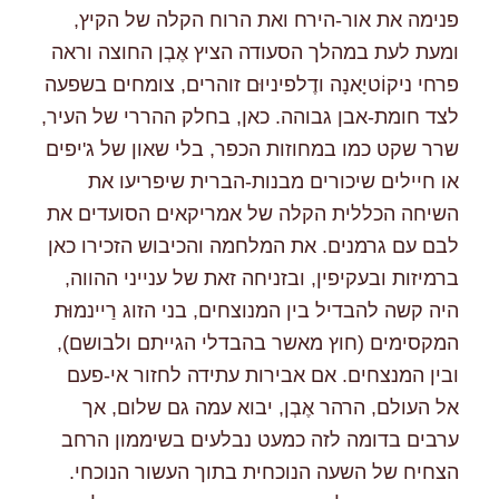
פנימה את אור-הירח ואת הרוח הקלה של הקיץ,
ומעת לעת במהלך הסעודה הציץ אֶבְן החוצה וראה
פרחי ניקוֹטיָאנָה ודֶלפיניוּם זוהרים, צומחים בשפעה
לצד חומת-אבן גבוהה. כאן, בחלק ההררי של העיר,
שרר שקט כמו במחוזות הכפר, בלי שאון של ג'יפים
או חיילים שיכורים מבנות-הברית שיפריעו את
השיחה הכללית הקלה של אמריקאים הסועדים את
לבם עם גרמנים. את המלחמה והכיבוש הזכירו כאן
ברמיזות ובעקיפין, ובזניחה זאת של ענייני ההווה,
היה קשה להבדיל בין המנוצחים, בני הזוג רַיינמוּּת
המקסימים (חוץ מאשר בהבדלי הגייתם ולבושם),
ובין המנצחים. אם אבירות עתידה לחזור אי-פעם
אל העולם, הרהר אֶבְן, יבוא עמה גם שלום, אך
ערבים בדומה לזה כמעט נבלעים בשיממון הרחב
הצחיח של השעה הנוכחית בתוך העשור הנוכחי.