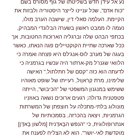
נע אל עידן חדש בשליטתו של גוף מסורס בשם
"כוח אדם", שכל עניינו לייצר היסטוריה ולבזות את
הקיימת. העלמה סאלי דין, שישבה הערב מולו,
נעמה לו ממבט ראשון בשערה הבלונדי המבהיק,
בכתפי הבהט שלה וברגליה הארוכות החטובות, אך
ככל שארכה שתיית הקוקטיילים פגה הנאתו, כאשר
בעגה של מערב לוס-אנג'לס היא פצחה ואמרה כי
הלוואי שגנרל מק-ארתור היה עכשיו בגרמניה כי
לדעתה הוא כזה "קסם של חתלתול." האישה
שלימינו, מרת קְראוֶול, רעייתו של שופט מאוהיו
ששימש במנגנון המשפטי של "הכיבוש", הייתה
פטפטנית גדולה; רגעים ארוכים נשאה באוזניו
מונולוג בלתי-מתכלה על חוצפתן של המשרתות
הגרמניות, ויצאה בהכרזה, בסמכותיות של
אנתרופולוגית, כי "הנפש הבָּאדֶנית [מלשון בָּאדֶן]
מוקדשת לאי-יושר". הוא לא הצליח לפענח את