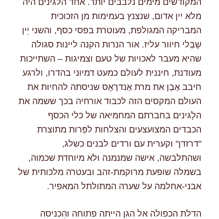
המקודשים מימים נלבבים יותר. אחד הלגינים היה
מלא יין אדום, שנצנץ בעמימות מן הזכוכית
המבריקה המגולפת, מעוטרת בפסי כסף, והשני יֵין
שָבְּלי חיוור עליז. אור הנרות הקנה ליינות סגולה
שהיא מעבר לאכויות של טעם וצמיגות – השתייכות
מעודנת, חיננית לעולם כמעט דמיוני בהדרו, ולרגע
חיבב אֶבְן את מרת אַנדרֶאָס שניסתה להחיות את
העולם המקסים הזה לכבוד אורחיה בכך ששמה את
הלָגינים בחברתם המחמיאה של כלי הכסף
הכבדים המצועצעים והצלחות לפֵּרות מתוצרת
"דרזדן" וקערית עם ורדים לבנים כשלג,
ושהתלבשה, אישה שמנמנה ולא מיוחדת שכמוה,
בשמלה שופעת מרוקמת-זהב ובעטרה מלכותית של
אבני-אחלמה על שערה המתולתל המאפיר.
הדלת הכפולה אל הגן הייתה פתוחה והִכניסה