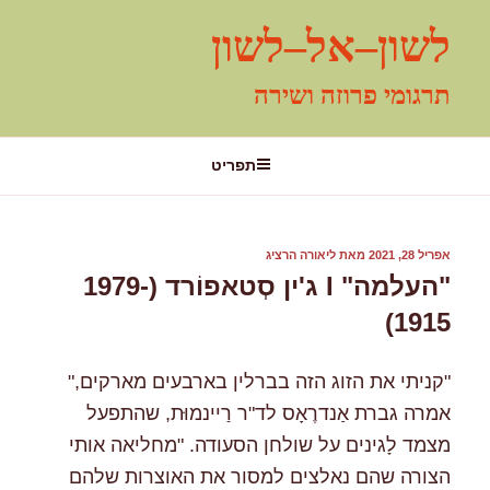
ילוג
לשון–אל–לשון
תוכן
תרגומי פרוזה ושירה
תפריט
פורסם
אפריל 28, 2021
מאת
ליאורה הרציג
ב
"העלמה" I ג'ין סְטאפוֹרד (1979-
1915)
"קניתי את הזוג הזה בברלין בארבעים מארקים,"
אמרה גברת אַנדרֶאָס לד"ר רַיינמוּּת, שהתפעל
מצמד לָגינים על שולחן הסעודה. "מחליאה אותי
הצורה שהם נאלצים למסור את האוצרות שלהם