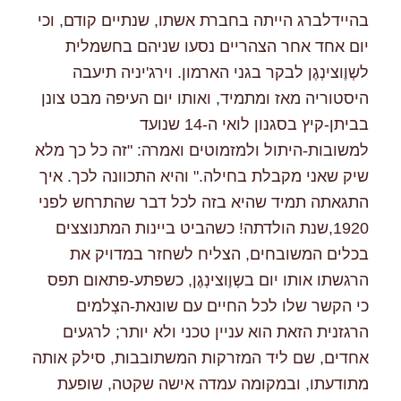
בהיידלברג הייתה בחברת אשתו, שנתיים קודם, וכי
יום אחד אחר הצהריים נסעו שניהם בחשמלית
לשְוֶוצינְגֶן לבקר בגני הארמון. וירג'יניה תיעבה
היסטוריה מאז ומתמיד, ואותו יום העיפה מבט צונן
בביתן-קיץ בסגנון לואי ה-14 שנועד
למשובות-היתול ולמזמוטים ואמרה: "זה כל כך מלא
שיק שאני מקבלת בחילה." והיא התכוונה לכך. איך
התגאתה תמיד שהיא בזה לכל דבר שהתרחש לפני
1920,שנת הולדתה! כשהביט ביינות המתנוצצים
בכלים המשובחים, הצליח לשחזר במדויק את
הרגשתו אותו יום בשְוֶוצינְגֶן, כשפתע-פתאום תפס
כי הקשר שלו לכל החיים עם שונאת-הצְלמים
הרגזנית הזאת הוא עניין טכני ולא יותר; לרגעים
אחדים, שם ליד המזרקות המשתובבות, סילק אותה
מתודעתו, ובמקומה עמדה אישה שקטה, שופעת