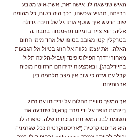
האיש שנישאה לו, אישה זאת, אשת-איש מטבע
ברייתה, תרגיע איכשהו, בכך היה בטוח, כל מהומה.
שוב הרגיש איך שוטף אותו גל של חיבה גדולה
אליה; הוא צייר בדמיונו תה-מנחה בחברתה
בטרקלין קטן מגובב בסופו של אחד מימי החום
האלה, את עצמו נלווה אל הזוג בטיול אל הגבעות
מאחורי "דרך הפילוסופים" [שביל-הליכה תלול
בהיידלברג], ובאמצעות ידידותם הרחומה מוכיח
קבל עם ועדה כי שוב אין מצב מלחמה בין
ארצותיהם.
אך המשך טוויית החלום על ידידותו עם הזוג
רַיינמוּּת הופר על ידי מרת קְראוֶול שתבעה את
תשומת לבו. המשרתת הנוכחית שלה, סיפרה לו,
היא אריסטוקרטית ("אריסטוקרטית ככל שגרמנִיה
יכולה להיות," אמרה sotto voce [בחצי קול], "מה