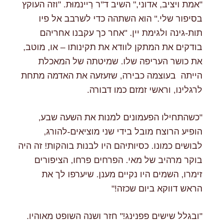
"אמת ויציב, אדוני," השיב ד"ר רַיינמוּּת. "וזה העוקץ
בסיפור שלי." הוא השתהה כדי לשרבב אל פיו
תות-גינה ולגימת יין. "אחר כך עקבנו אחריהם
בודקים את המתקן לוודא את תקינותו – או, מוטב,
את כושר העריפה שלו. שמיטתה של המאכלת
הייתה בעוצמה כבירה, שזעזעה את האדמה מתחת
לרגלינו, וראשי זמזם כמו דבורה.
"כשהתחילו הפעמונים למנות את השעה שבע,
הופיע הרוצח מובל בידי שני מוציאים-להורג,
לבושים כמונו. כסיותיהם היו לבנות בוהקות! זה היה
בוקר מרהיב של מאי. הפרחים פרחו, הציפורים
זימרו, השמים היו נקיים מענן. שיערפו לך את
הראש דווקא ביום שכזה!"
"ובגלל שישים פפנינג!" חזר ושנה השופט מאוהיו.