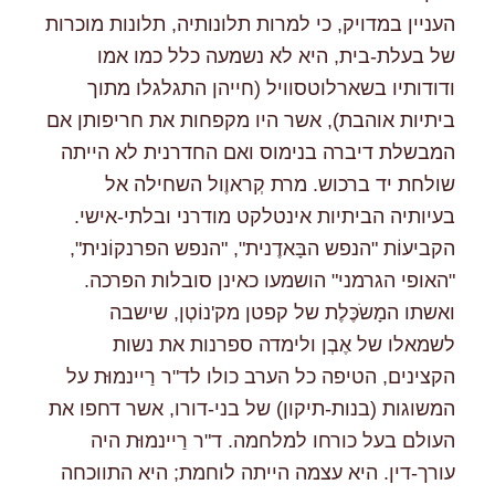
העניין במדויק, כי למרות תלונותיה, תלונות מוכרות
של בעלת-בית, היא לא נשמעה כלל כמו אמו
ודודותיו בשארלוטסוויל (חייהן התגלגלו מתוך
ביתיות אוהבת), אשר היו מקפחות את חריפותן אם
המבשלת דיברה בנימוס ואם החדרנית לא הייתה
שולחת יד ברכוש. מרת קְראוֶול השחילה אל
בעיותיה הביתיות אינטלקט מודרני ובלתי-אישי.
הקביעוֹת "הנפש הבָּאדֶנית", "הנפש הפרנקוֹנית",
"האופי הגרמני" הושמעו כאינן סובלות הפרכה.
ואשתו המָשֹכֶּלֶת של קפטן מק'נוֹטְן, שישבה
לשמאלו של אֶבְן ולימדה ספרנות את נשות
הקצינים, הטיפה כל הערב כולו לד"ר רַיינמוּּת על
המשוגות (בנות-תיקון) של בני-דורו, אשר דחפו את
העולם בעל כורחו למלחמה. ד"ר רַיינמוּּת היה
עורך-דין. היא עצמה הייתה לוחמת; היא התווכחה