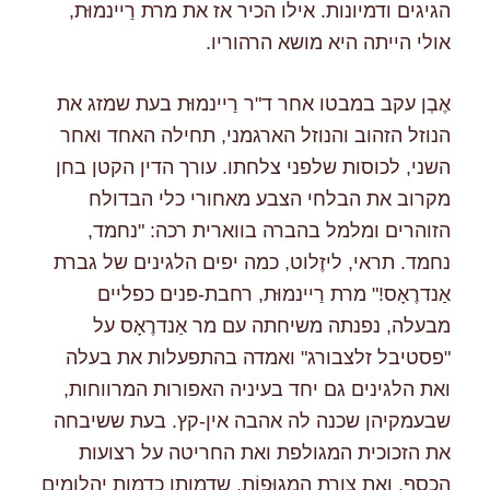
הגיגים ודמיונות. אילו הכיר אז את מרת רַיינמוּּת,
אולי הייתה היא מושא הרהוריו.
אֶבְן עקב במבטו אחר ד"ר רַיינמוּּת בעת שמזג את
הנוזל הזהוב והנוזל הארגמני, תחילה האחד ואחר
השני, לכוסות שלפני צלחתו. עורך הדין הקטן בחן
מקרוב את הבלחי הצבע מאחורי כלי הבדולח
הזוהרים ומלמל בהברה בווארית רכה: "נחמד,
נחמד. תראי, ליזֶלוט, כמה יפים הלגינים של גברת
אַנדרֶאָס!" מרת רַיינמוּּת, רחבת-פנים כפליים
מבעלה, נפנתה משיחתה עם מר אַנדרֶאָס על
"פסטיבל זלצבורג" ואמדה בהתפעלות את בעלה
ואת הלגינים גם יחד בעיניה האפורות המרווחות,
שבעמקיהן שכנה לה אהבה אין-קץ. בעת ששיבחה
את הזכוכית המגולפת ואת החריטה על רצועות
הכסף, ואת צורת המְגוּפוֹת, שדמותן כדמות יהלומים