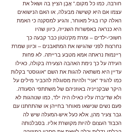
חורבה, כמו כל מקום." אֶבְן הציץ בה ושאל את
עצמו אם היא קשישה מבעלה, או האם הנישואים
האלה קרו בגיל מאוחר, והגיע למסקנה כי האמת
היא כנראה באפשרות השנייה, כיוון שהיו
חשוכי-ילדים – ומרת מק'נוֹטוֹן כבר קבעה כך
נחרצות לפני שהגישו את המתאבנים – וכיוון שמרת
רַיינמוּּת נראתה אמא מטבע ברייתה. לא פחות
העידה על כך נימת האהבה הצעירה בקולה, כאילו
עדיין היא משתאה להגות את השם "אוגוסט" בקלות
כמו להגיד "אני" ולהיות מסוגלת להכביר מילים על
היקר שבקנייניה באוזניהם של משתתפי הסעודה.
ולא שדיברה עליו כאילו היה ילד, כמו שנוהגות לא
פעם נשים שנישאו מאוחר בחייהן או שהתחתנו עם
גבר צעיר מהן, אלא כעל איש-המעלה שיש לה
הכבוד העצום להיות מקושרת אליו. בסבלנותה
הבלתי-נדלית יכלה לשאת את חסרון המוזיקה