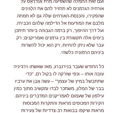
ועם זאת החמלה שהשפיעה מרת אַנדרֶאָס על
אורחיה הגרמנים לא תחזיר להם את הלָגינים
שהפקירו, והכנסת-האורחים שלה גם לא תמחה
מלבם את המודעות אל הדילמה שלהם הכבירה.
ועל דרך ההיפוך, רק ברמה הגבוהה ביותר תיתכן
בימים אלה תקשורת בין גרמנים ואמריקנים; רק
עבר שלא ניתן להחיות, רק הוא יכול להשרות
ביניהם הרמוניה כלשהי.
כל החודש שעבר בנירנברג, מאז שאשתו וירג'יניה
עזבה אותו – וכפי שזרקה לו בקול רם, "כדי
שתתבשל במיץ של עצמך" – עשה אֶבְן את ערביו
בבר של המלון, משתכר לבדו ומקשיב מתוך כמין
עילפון של שעמום לאמריקנים המדברים ביניהם.
הקירות המכוסים מראות והתקרות המכוסות
מראות שיקפו בבואות רב-צדדיות של צעירות