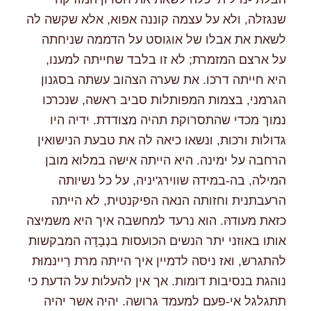
שנגזלה, ולא על עצמה קוננה אפוא, אלא שקשה לה
לשאת את אבלו של אוגוסט על הדממה שניחתה
על ארצם המזמרת; לא זו בלבד שחייתה למענו,
היא חייתה דרכו. את שערה הצהוב עשתה בסגנון
הגרמני, בצמות המפותלות סביב ראשה, שנכרכו
נמוך מכדי שהתסרוקת תהיה מצודדת. ידיה היו
גדולות ורכות, ונשאו כיאה לה את טבעת הנישואין
הרחבה על ימינה. היא הייתה אישה במלוא מובן
המילה, בה-במידה שווירג'יניה, על כל נשיותה
הרעבתנית וחזותה הנאה הפיקנטית, לא הייתה
כזאת מעודהּ. הוא נרעד למחשבה איך היא משמיצה
אותו באוזני יתר הנשים הכועסות בנְבָדָה המבקשות
להתגרש, ואז ניסה לדמיין איך הייתה מרת רַיינמוּּת
נוהגת בנסיבות דומות. אך אין להעלות על הדעת כי
תתגלגל אי-פעם למעמד גרושה. יהיה אשר יהיה