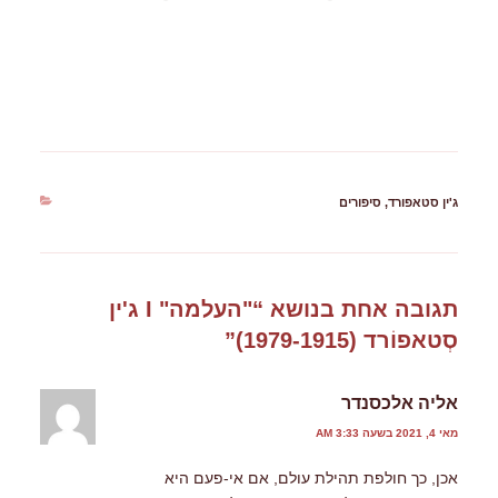
קטגוריות
ג'ין סטאפורד
,
סיפורים
תגובה אחת בנושא “"העלמה" I ג'ין
סְטאפוֹרד (1979-1915)”
אליה אלכסנדר
מאי 4, 2021 בשעה 3:33 AM
אכן, כך חולפת תהילת עולם, אם אי-פעם היא