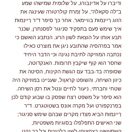
ודיברו על אדינבורג, על
שלומית
שמישהו שמע
ב"לה סקאלה", על זַמרת קולרטורה שעינגה את
הזוג רַיינמוּּת בוויימאר. אחר כך סיפר ד"ר רַיינמוּּת
איך שימש פעם בתפקיד סניגור לפסנתרן, שכּנר
תבע אותו על הוצאת לשון הרע. הנתבע הואשם כי
אמר בפרהסיה שהתובע ניגן את מוצרט כאילו
נכתבה המוזיקה לתיבת נגינה וכי הדבר היחיד
שחסר הוא קוף שיקבץ תרומות. האנקדוטה,
שסופרה בד-בבד עם הגשת הקינוח, הסיטה את
כיוון השיחה, והשופט קְראוֶול, שעניינו במוזיקה היה
שטחי וחברתי, ניעור לחיים ונטל את רסן השיחה.
הוא סיפר על משפט רצח שפסק בו שבוע קודם לכן
בפרנקפורט ועל מקרה אונס בשטוטגרט. ד"ר
רַיינמוּּת הביא מצדו מקרים שבהם שימש סניגור;
שני האישים התפלפלו בסוגיות משפטיות,
השתעשעו בצחצוחי-לשון בלטינית וכל כך נהנו