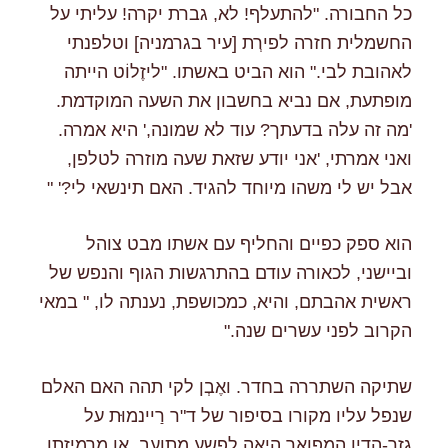
כל החבורה. "להתעלף! לא, גברת יקרה! עליתי על
החשמלית חזרה לפירְת [עיר בגרמניה] וטלפנתי
לאהובת לבי." הוא הביט באשתו. "ליזֶלוֹט הייתה
מופתעת, אם נביא בחשבון את השעה המוקדמת.
'מה זה עלה בדעתך? עוד לא שמונה,' היא אמרה.
ואני אמרתי, 'אני יודע שזאת שעה מוזרה לטלפן,
אבל יש לי משהו מיוחד להגיד. האם תינשאי לי?' "
הוא ספק כפיים והחליף עם אשתו מבט צוהל
וביישני, לכאורה עודם בהתרגשות הגוף והנפש של
ראשית אהבתם, והיא, כמכושפת, נענתה לו, " במאי
הקרוב לפני עשרים שנה."
שתיקה השתררה בחדר. ואֶבְן לקי תהה האם האלם
שנפל עליו מקורו בסיפור של ד"ר רַיינמוּּת על
גזר-הדין המפואר היאה לפשע מתועב, או מרמיזתו