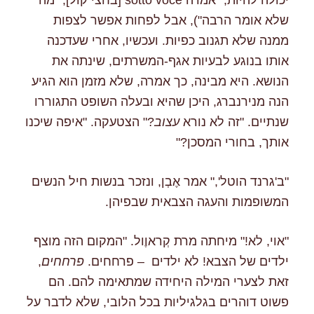
שלא אומר הרבה"), אבל לפחות אפשר לצפות
ממנה שלא תגנוב כפיות. ועכשיו, אחרי שעדכנה
אותו בנוגע לבעיות אגף-המשרתים, שינתה את
הנושא. היא מבינה, כך אמרה, שלא מזמן הוא הגיע
הנה מנירנברג, היכן שהיא ובעלה השופט התגוררו
שנתיים. "זה לא נורא
עצוב
?" הצטעקה. "איפה שיכנו
אותך, בחורי המסכן?"
"ב'גרנד הוטל'," אמר אֶבְן, ונזכר בנשות חיל הנשים
המשופמות והעגה הצבאית שבפיהן.
"אוי, לא!" מיחתה מרת קְראוֶול. "המקום הזה מוצף
ילדים של הצבא! לא ילדים – פרחחים.
פרחחים
,
זאת לצערי המילה היחידה שמתאימה להם. הם
פשוט דוהרים בגלגיליות בכל הלובי, שלא לדבר על