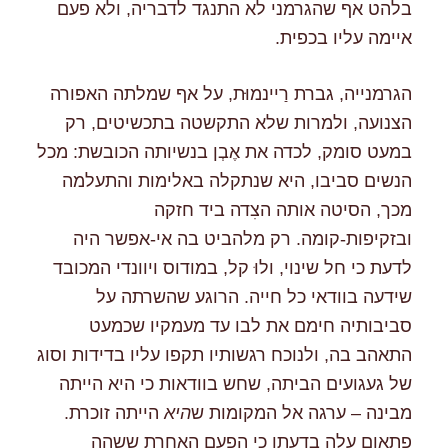
בלהט אף שהגרמני לא התנגד לדבריה, ולא פעם
איימה עליו בכפית.
הגרמנייה, גברת רַיינמוּּת, על אף שמלתה האפורה
הצנועה, ולמרות שלא התקשטה בתכשיטים, רק
במעט סומק, לכדה את אֶבְן בנשיותה הכובשת: מכל
הנשים סביבו, היא שנתקלה באלימות והתעלמה
מכך, הסיטה אותה הצִדה ביד חזקה
ובזקיפות-קומה. רק מלהביט בה אי-אפשר היה
לדעת כי חל שינוי, ולוּ קל, במודוס ויוונדי המכובד
שידעה בוודאי כל חייה. הרוגע שהשרתה על
סביבותיה חימם את לבו עד מעמקיו שכמעט
התאהב בה, ולנוכח רגשותיו תקפו עליו בדידות וסוג
של געגועים הביתה, שחש בוודאות כי היא הייתה
מבינה – ערגה אל המקומות ש
היא
הייתה זוכרת.
פתאום עלה בדעתו כי הפעם האחרת ששהה