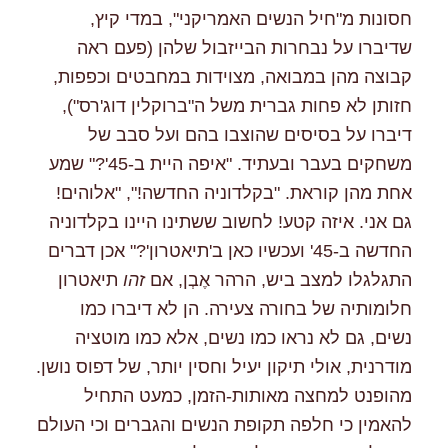
חסונות מ"חיל הנשים האמריקני", במדי קיץ,
שדיברו על נבחרות הבייזבול שלהן (פעם ראה
קבוצה מהן במבואה, מצוידות במחבטים וכפפות,
חזותן לא פחות גברית משל ה"ברוקלין דוג'רס"),
דיברו על בסיסים שהוצבו בהם ועל סבב של
משחקים בעבר ובעתיד. "איפה היית ב-45'?" שמע
אחת מהן קוראת. "בקלדוניה החדשה!", "אלוהים!
גם אני. איזה קטע! לחשוב ששתינו היינו בקלדוניה
החדשה ב-45' ועכשיו כאן ב'תיאטרון'?" אכן דברים
התגלגלו למצב ביש, הרהר אֶבְן, אם
זהו
תיאטרון
חלומותיה של בחורה צעירה. הן לא דיברו כמו
נשים, גם לא נראו כמו נשים, אלא כמו מוטציה
מודרנית, אולי תיקון יעיל וחסין יותר, של דפוס נושן.
מהופנט למחצה מאותות-הזמן, כמעט התחיל
להאמין כי חלפה תקופת הנשים והגברים וכי העולם