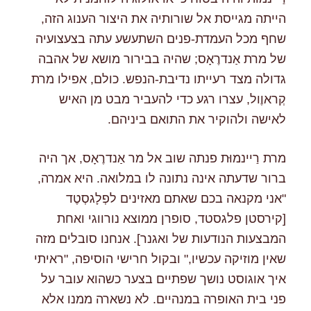
הייתה מגייסת אל שורותיה את היצור הענוג הזה,
שחף מכל העמדת-פנים השתעשע עתה בצעצועיה
של מרת אַנדרֶאָס; שהיה בבירור מושא של אהבה
גדולה מצד רעייתו נדיבת-הנפש. כולם, אפילו מרת
קְראוֶול, עצרו רגע כדי להעביר מבט מן האיש
לאישה ולהוקיר את התואם ביניהם.
מרת רַיינמוּּת פנתה שוב אל מר אַנדרֶאָס, אך היה
ברור שדעתה אינה נתונה לו במלואה. היא אמרה,
"אני מקנאה בכם שאתם מאזינים לפְלָגסְטֶד
[קירסטן פלגסטד, סופרן ממוצא נורווגי ואחת
המבצעות הנודעות של ואגנר]. אנחנו סובלים מזה
שאין מוזיקה עכשיו," ובקול חרישי הוסיפה, "ראיתי
איך אוגוסט נושך שפתיים בצער כשהוא עובר על
פני בית האופרה במנהיים. לא נשארה ממנו אלא