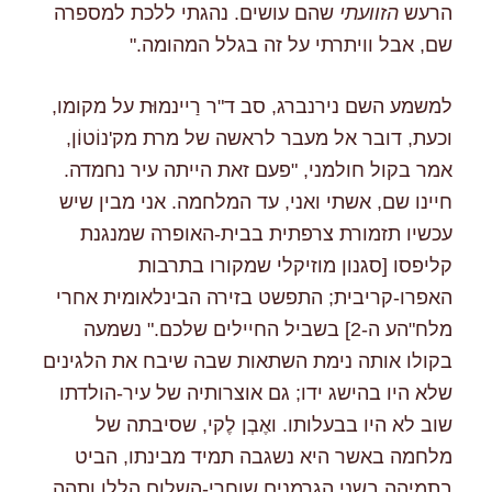
הרעש
הזוועתי
שהם עושים. נהגתי ללכת למספרה
שם, אבל וויתרתי על זה בגלל המהומה."
למשמע השם נירנברג, סב ד"ר רַיינמוּּת על מקומו,
וכעת, דובר אל מעבר לראשה של מרת מק'נוֹטוֹן,
אמר בקול חולמני, "פעם זאת הייתה עיר נחמדה.
חיינו שם, אשתי ואני, עד המלחמה. אני מבין שיש
עכשיו תזמורת צרפתית בבית-האופרה שמנגנת
קליפסו [סגנון מוזיקלי שמקורו בתרבות
האפרו-קריבית; התפשט בזירה הבינלאומית אחרי
מלח"הע ה-2] בשביל החיילים שלכם." נשמעה
בקולו אותה נימת השתאות שבה שיבח את הלגינים
שלא היו בהישג ידו; גם אוצרותיה של עיר-הולדתו
שוב לא היו בבעלותו. ואֶבְן לֶקי, שסיבתה של
מלחמה באשר היא נשגבה תמיד מבינתו, הביט
בתמיהה בשני הגרמנים שוחרי-השלום הללו ותהה