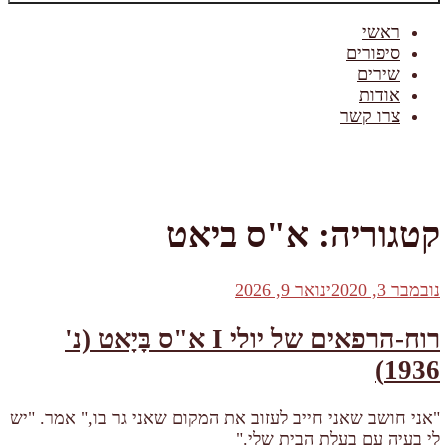
ראשי
סיפורים
שירים
אודות
צרו קשר
קטגוריה:
א"ס ביאט
פורסם
נובמבר 3, 2020
ינואר 9, 2026
ב
רוח-הרפאים של יולי I א"ס בָּיָאט (נ'
1936)
"אני חושב שאני חייב לעזוב את המקום שאני גר בו," אמר. "יש
לי בעיה עם בעלת הבית שלי."