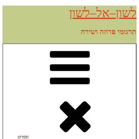
דילוג
לשון–אל–לשון
לתוכן
תרגומי פרוזה ושירה
תפריט