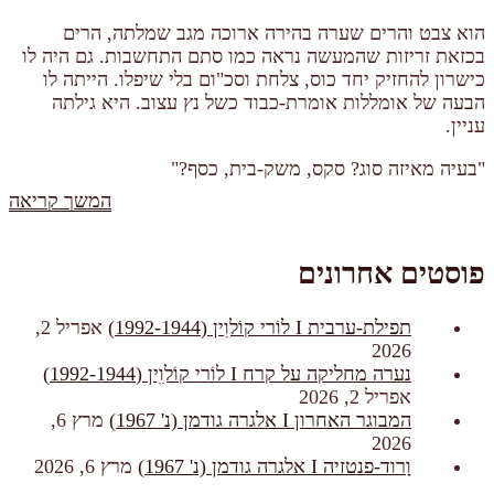
הוא צבט והרים שערה בהירה ארוכה מגב שמלתה, הרים
בכזאת זריזות שהמעשה נראה כמו סתם התחשבות. גם היה לו
כישרון להחזיק יחד כוס, צלחת וסכ"ום בלי שיפלו. הייתה לו
הבעה של אומללות אומרת-כבוד כשל נץ עצוב. היא גילתה
עניין.
"בעיה מאיזה סוג? סקס, משק-בית, כסף?"
s"
המשך קריאה
פוסטים אחרונים
תפילת-ערבית I לוֹרי קוֹלוִין (1992-1944)
אפריל 2,
2026
נערה מחליקה על קרח I לוֹרי קוֹלוִִין (1992-1944)
אפריל 2, 2026
המבוגר האחרון I אלגרה גודמן (נ' 1967)
מרץ 6,
2026
וָרוד-פנטזיה I אלגרה גודמן (נ' 1967)
מרץ 6, 2026